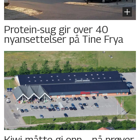
Protein-sug gir over 40
nyansettelser på Tine Frya
Kiwi måtte gi opp – nå prøver