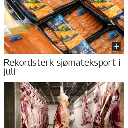
Rekordsterk sjømateksport i
juli