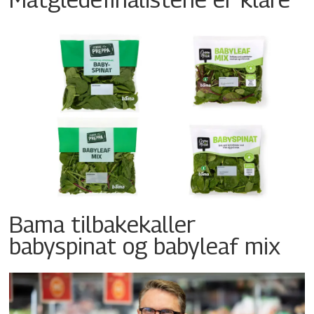
Bama tilbakekaller
babyspinat og babyleaf mix