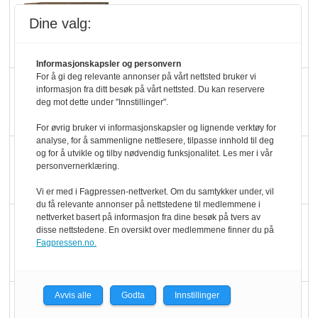
Mat er viktigere enn
Dine valg:
pris når elbilister
velger ladestopp
Informasjonskapsler og personvern
For å gi deg relevante annonser på vårt nettsted bruker vi
Ti bensinstasjoner
informasjon fra ditt besøk på vårt nettsted. Du kan reservere
deg mot dette under "Innstillinger".
legger ned hver måned
For øvrig bruker vi informasjonskapsler og lignende verktøy for
analyse, for å sammenligne nettlesere, tilpasse innhold til deg
Potetball, kylling og 98
og for å utvikle og tilby nødvendig funksjonalitet. Les mer i vår
personvernerklæring.
oktan
Vi er med i Fagpressen-nettverket. Om du samtykker under, vil
du få relevante annonser på nettstedene til medlemmene i
nettverket basert på informasjon fra dine besøk på tvers av
KBS-bransjen i
disse nettstedene. En oversikt over medlemmene finner du på
endring: Stadig større
Fagpressen.no.
serveringstilbud
Avvis alle
Godta
Innstillinger
Vokser med ferdigmat