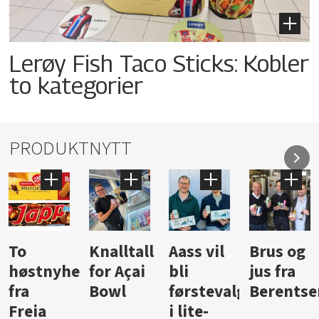
Lerøy Fish Taco Sticks: Kobler
to kategorier
PRODUKTNYTT
Knalltall
Aass vil
Brus og
Hard
ter
for Açai
bli
jus fra
iste fra
Bowl
førstevalg
Berentsen
Hansa
i lite-