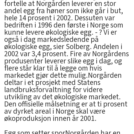
fortelle at Norgården leverer en stor
andel egg fra høner som ikke går i but,
hele 14 prosent i 2002. Dessuten var
bedriften i 1996 den første i Norge som
kunne levere økologiske egg. - ? Vi er
også i dag markedsledende på
økologiske egg, sier Solberg. Andelen i
2002 var 3,4 prosent. Fire av Norgårdens
produsenter leverer slike egg i dag, og
flere står klar til å legge om hvis
markedet gjør dette mulig.Norgården
deltar i et prosjekt med Statens
landbruksforvaltning for videre
utvikling av det økologiske markedet.
Den offisielle målsetning er at ti prosent
av dyrket areal i Norge skal være
økoproduksjon innen år 2001.
Egg som setter sporNorgården har en