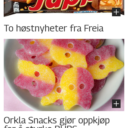
To høstnyheter fra Freia
Orkla Snacks gjør oppkjøp