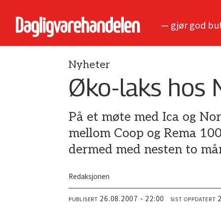
— gjør god bu
Nyheter
Øko-laks hos 
På et møte med Ica og Nor
mellom Coop og Rema 1000 
dermed med nesten to må
Redaksjonen
26.08.2007 - 22:00
PUBLISERT
SIST OPPDATERT