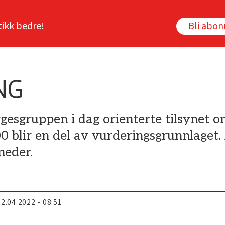
tikk bedre!
Bli abo
NG
gesgruppen i dag orienterte tilsynet o
blir en del av vurderingsgrunnlaget. 
neder.
22.04.2022 - 08:51