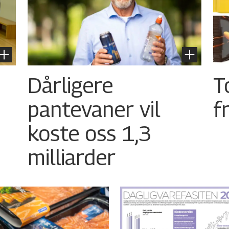
Dårligere
T
pantevaner vil
f
koste oss 1,3
milliarder