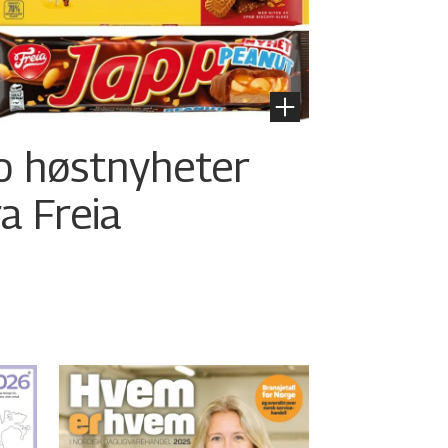
o høstnyheter
ra Freia