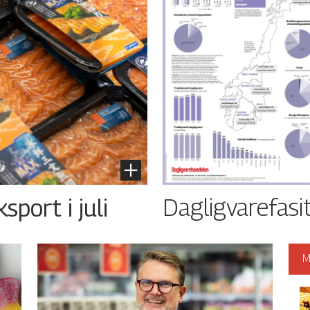
Dagligvarefasi
port i juli
M