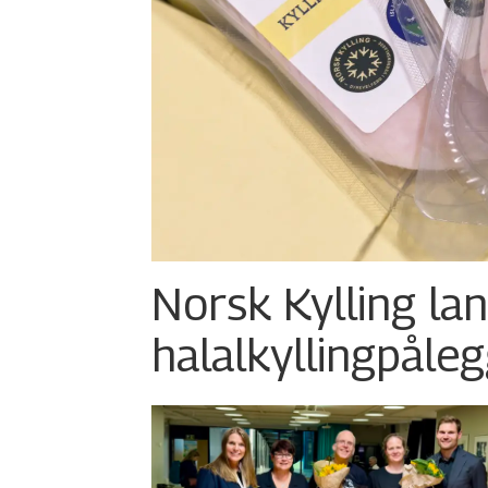
Norsk Kylling la
halalkylling­påleg