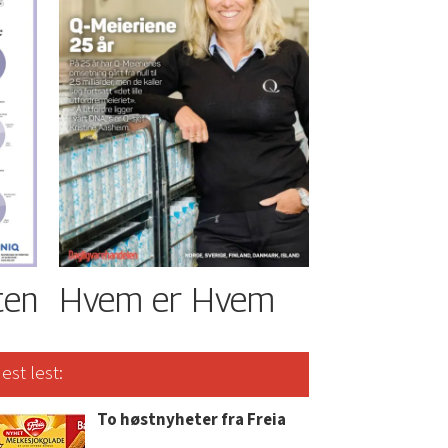
ten
Hvem er Hvem
est lest:
To høstnyheter fra Freia