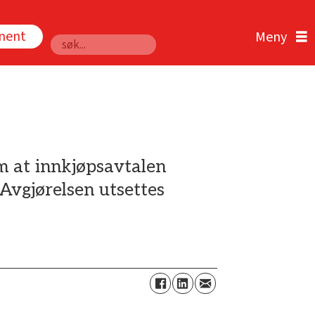
nnent
Søk
m at innkjøpsavtalen
Avgjørelsen utsettes