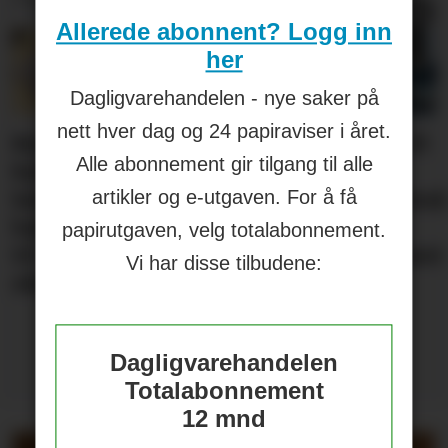
Allerede abonnent? Logg inn
her
Dagligvarehandelen - nye saker på
nett hver dag og 24 papiraviser i året.
Knalltall
Aass vil
Brus og
Hard
Alle abonnement gir tilgang til alle
ter
for Açai
bli
jus fra
iste fra
Bowl
førstevalg
Berentsen
Hansa
artikler og e-utgaven. For å få
i lite-
papirutgaven, velg totalabonnement.
segment
Vi har disse tilbudene:
Dagligvarehandelen
Totalabonnement
12 mnd