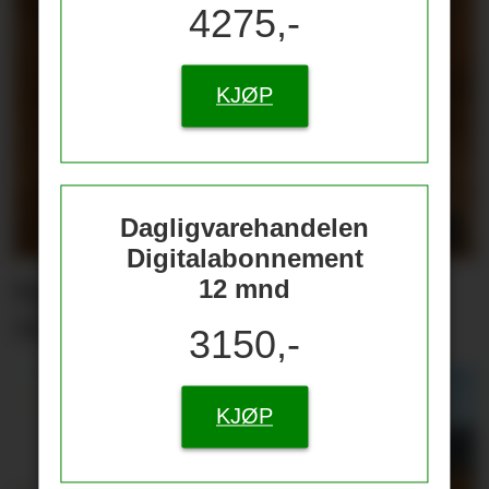
4275,-
KJØP
Dagligvarehandelen
Digitalabonnement
Nyhetsbrevet tar
12 mnd
sommerferie
3150,-
KJØP