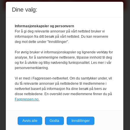
Siste artikler - Økologisk
Dine valg:
Kolonihagens norske
yoghurt: Trues av
Informasjonskapsler og personvern
For å gi deg relevante annonser på vårt nettsted bruker vi
melkemangel
informasjon fra ditt besøk på vårt nettsted. Du kan reservere
deg mot dette under "Innstillinger".
Marit Kolby vant
For øvrig bruker vi informasjonskapsler og lignende verktøy for
Økologisk Norge sin
analyse, for å sammenligne nettlesere, tilpasse innhold til deg
og for å utvikle og tilby nødvendig funksjonalitet. Les mer i vår
hederspris
personvernerklæring.
Vi er med i Fagpressen-nettverket. Om du samtykker under, vil
Blir enklere å velge
du få relevante annonser på nettstedene til medlemmene i
økologisk i butikkhylla
nettverket basert på informasjon fra dine besøk på tvers av
disse nettstedene. En oversikt over medlemmene finner du på
Fagpressen.no.
Kolonihagen sliter
med å få tak i nok melk
Avvis alle
Godta
Innstillinger