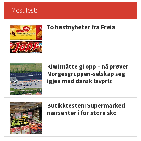
Mest lest:
To høstnyheter fra Freia
Kiwi måtte gi opp – nå prøver
Norgesgruppen-selskap seg
igjen med dansk lavpris
Butikktesten: Supermarked i
nærsenter i for store sko