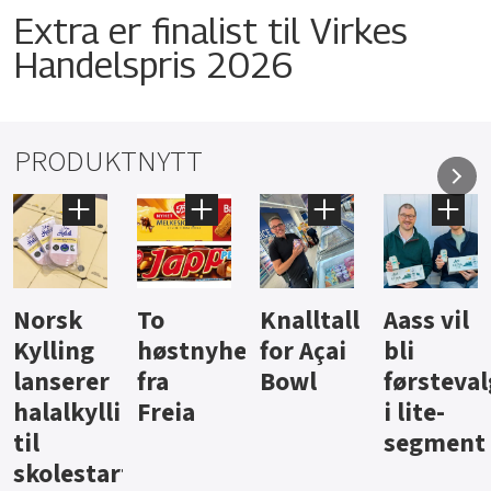
Extra er finalist til Virkes
Handelspris 2026
PRODUKTNYTT
Knalltall
Aass vil
Brus og
Hard
ter
for Açai
bli
jus fra
iste fra
Bowl
førstevalg
Berentsen
Hansa
i lite-
segment