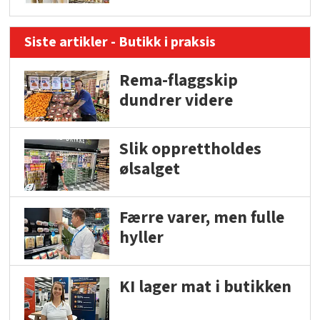
Siste artikler - Butikk i praksis
Rema-flaggskip
dundrer videre
Slik opprettholdes
ølsalget
Færre varer, men fulle
hyller
KI lager mat i butikken