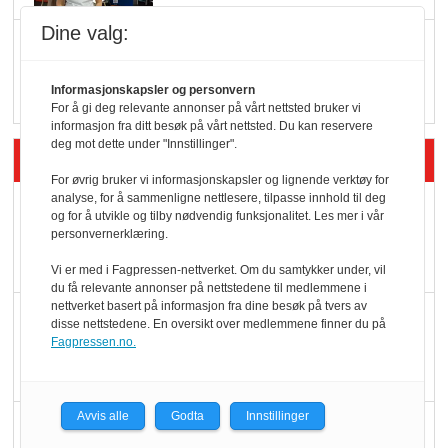
Dine valg:
Q passerte 1 milliard i
Rema i 2025
Informasjonskapsler og personvern
For å gi deg relevante annonser på vårt nettsted bruker vi
informasjon fra ditt besøk på vårt nettsted. Du kan reservere
deg mot dette under "Innstillinger".
Siste artikler - Økologisk
For øvrig bruker vi informasjonskapsler og lignende verktøy for
analyse, for å sammenligne nettlesere, tilpasse innhold til deg
Kolonihagens norske
og for å utvikle og tilby nødvendig funksjonalitet. Les mer i vår
yoghurt: Trues av
personvernerklæring.
melkemangel
Vi er med i Fagpressen-nettverket. Om du samtykker under, vil
du få relevante annonser på nettstedene til medlemmene i
nettverket basert på informasjon fra dine besøk på tvers av
Marit Kolby vant
disse nettstedene. En oversikt over medlemmene finner du på
Økologisk Norge sin
Fagpressen.no.
hederspris
Avvis alle
Godta
Innstillinger
Blir enklere å velge