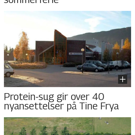
Protein-sug gir over 40
nyansettelser på Tine Frya