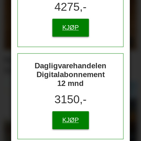
4275,-
KJØP
Nyhetsbrevet tar
Dagligvarehandelen
sommerferie
Digitalabonnement
12 mnd
3150,-
KJØP