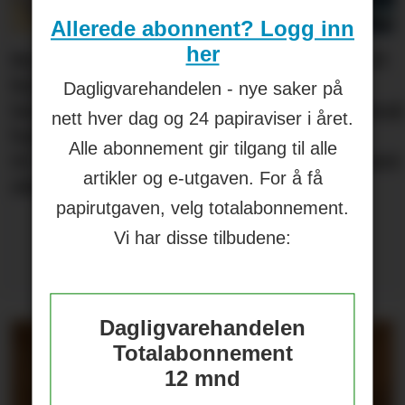
Allerede abonnent? Logg inn
her
Knalltall
Aass vil
Brus og
Hard
ter
for Açai
bli
jus fra
iste fra
Dagligvarehandelen - nye saker på
Bowl
førstevalg
Berentsen
Hansa
nett hver dag og 24 papiraviser i året.
i lite-
Alle abonnement gir tilgang til alle
segment
artikler og e-utgaven. For å få
papirutgaven, velg totalabonnement.
Vi har disse tilbudene:
Dagligvarehandelen
Totalabonnement
12 mnd