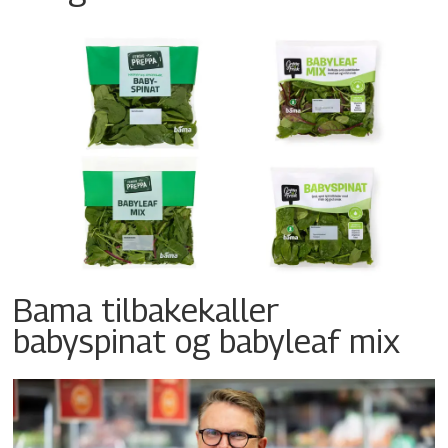
Bama tilbakekaller
babyspinat og babyleaf mix