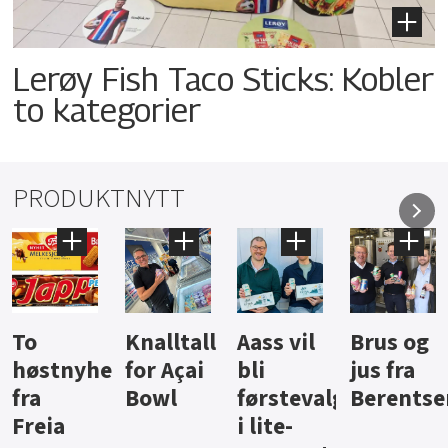
Lerøy Fish Taco Sticks: Kobler
to kategorier
PRODUKTNYTT
Knalltall
Aass vil
Brus og
Hard
ter
for Açai
bli
jus fra
iste fra
Bowl
førstevalg
Berentsen
Hansa
i lite-