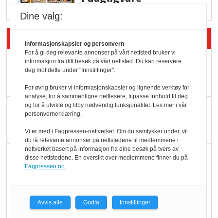
Dine valg:
Siste artikler - Butikk i praksis
Informasjonskapsler og personvern
For å gi deg relevante annonser på vårt nettsted bruker vi
Rema-flaggskip
informasjon fra ditt besøk på vårt nettsted. Du kan reservere
deg mot dette under "Innstillinger".
dundrer videre
For øvrig bruker vi informasjonskapsler og lignende verktøy for
analyse, for å sammenligne nettlesere, tilpasse innhold til deg
og for å utvikle og tilby nødvendig funksjonalitet. Les mer i vår
Slik opprettholdes
personvernerklæring.
ølsalget
Vi er med i Fagpressen-nettverket. Om du samtykker under, vil
du få relevante annonser på nettstedene til medlemmene i
nettverket basert på informasjon fra dine besøk på tvers av
Færre varer, men fulle
disse nettstedene. En oversikt over medlemmene finner du på
Fagpressen.no.
hyller
KI lager mat i butikken
Avvis alle
Godta
Innstillinger