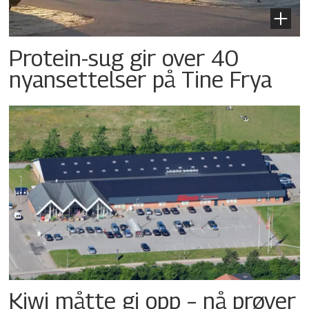
Protein-sug gir over 40
nyansettelser på Tine Frya
Kiwi måtte gi opp – nå prøver