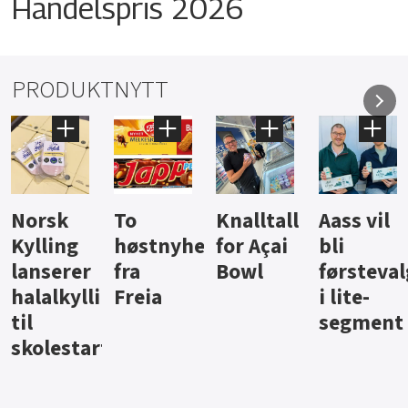
Handelspris 2026
PRODUKTNYTT
Knalltall
Aass vil
Brus og
Hard
ter
for Açai
bli
jus fra
iste fra
Bowl
førstevalg
Berentsen
Hansa
i lite-
segment