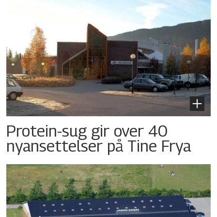
Protein-sug gir over 40
nyansettelser på Tine Frya