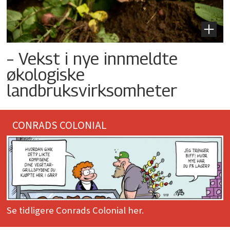
– Vekst i nye innmeldte
økologiske
landbruksvirksomheter
CONRADS COLONIAL
Se tidligere Conrads Colonial her.