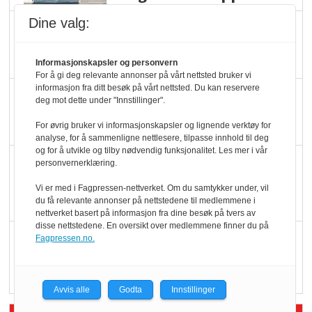
Dine valg:
Ti bensinstasjoner
legger ned hver måned
Informasjonskapsler og personvern
For å gi deg relevante annonser på vårt nettsted bruker vi
informasjon fra ditt besøk på vårt nettsted. Du kan reservere
Potetball, kylling og 98
deg mot dette under "Innstillinger".
oktan
For øvrig bruker vi informasjonskapsler og lignende verktøy for
analyse, for å sammenligne nettlesere, tilpasse innhold til deg
og for å utvikle og tilby nødvendig funksjonalitet. Les mer i vår
KBS-bransjen i
personvernerklæring.
endring: Stadig større
Vi er med i Fagpressen-nettverket. Om du samtykker under, vil
serveringstilbud
du få relevante annonser på nettstedene til medlemmene i
nettverket basert på informasjon fra dine besøk på tvers av
disse nettstedene. En oversikt over medlemmene finner du på
Vokser med ferdigmat
Fagpressen.no.
i dagligvare
Avvis alle
Godta
Innstillinger