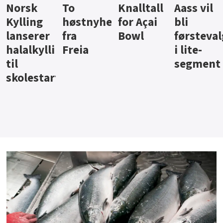
Knalltall
Aass vil
Brus og
Hard
ter
for Açai
bli
jus fra
iste fra
Bowl
førstevalg
Berentsen
Hansa
i lite-
segment