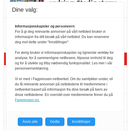
endring: Stadig større
serveringstilbud
Dine valg:
Vokser med ferdigmat
Informasjonskapsler og personvern
For å gi deg relevante annonser på vårt nettsted bruker vi
i dagligvare
informasjon fra ditt besøk på vårt nettsted. Du kan reservere
deg mot dette under "Innstillinger".
For øvrig bruker vi informasjonskapsler og lignende verktøy for
Siste artikler - Butikk i praksis
analyse, for å sammenligne nettlesere, tilpasse innhold til deg
og for å utvikle og tilby nødvendig funksjonalitet. Les mer i vår
personvernerklæring.
Rema-flaggskip
Vi er med i Fagpressen-nettverket. Om du samtykker under, vil
dundrer videre
du få relevante annonser på nettstedene til medlemmene i
nettverket basert på informasjon fra dine besøk på tvers av
disse nettstedene. En oversikt over medlemmene finner du på
Slik opprettholdes
Fagpressen.no.
ølsalget
Avvis alle
Godta
Innstillinger
Færre varer, men fulle