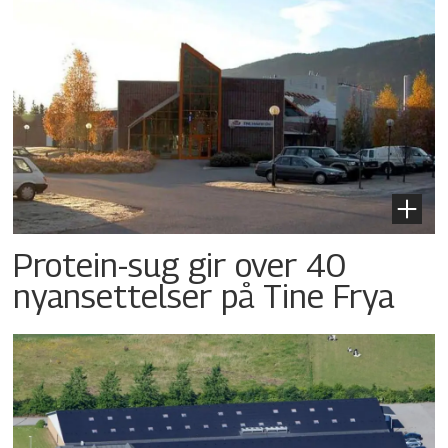
Protein-sug gir over 40
nyansettelser på Tine Frya