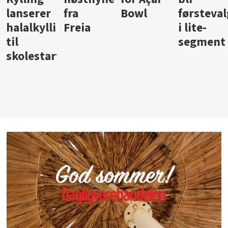
Bowl
førstevalg
Berentsen
Hansa
i lite-
segment