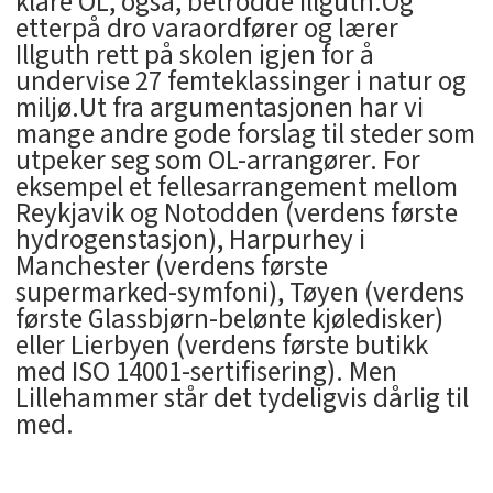
klare OL, også, betrodde Illguth.Og
etterpå dro varaordfører og lærer
Illguth rett på skolen igjen for å
undervise 27 femteklassinger i natur og
miljø.Ut fra argumentasjonen har vi
mange andre gode forslag til steder som
utpeker seg som OL-arrangører. For
eksempel et fellesarrangement mellom
Reykjavik og Notodden (verdens første
hydrogenstasjon), Harpurhey i
Manchester (verdens første
supermarked-symfoni), Tøyen (verdens
første Glassbjørn-belønte kjøledisker)
eller Lierbyen (verdens første butikk
med ISO 14001-sertifisering). Men
Lillehammer står det tydeligvis dårlig til
med.