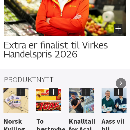
Extra er finalist til Virkes
Handelspris 2026
PRODUKTNYTT
Knalltall
Aass vil
Brus og
Hard
ter
for Açai
bli
jus fra
iste fra