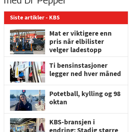
Siste artikler - KBS
Mat er viktigere enn
pris når elbilister
velger ladestopp
Ti bensinstasjoner
legger ned hver måned
Potetball, kylling og 98
oktan
KBS-bransjen i
endring: Stadig større