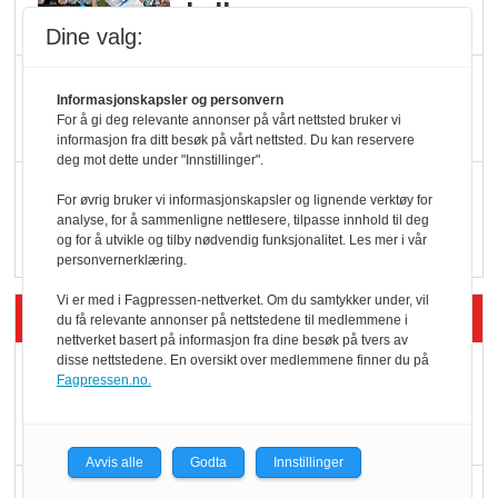
hyller
Dine valg:
KI lager mat i butikken
Informasjonskapsler og personvern
For å gi deg relevante annonser på vårt nettsted bruker vi
informasjon fra ditt besøk på vårt nettsted. Du kan reservere
deg mot dette under "Innstillinger".
Q passerte 1 milliard i
For øvrig bruker vi informasjonskapsler og lignende verktøy for
Rema i 2025
analyse, for å sammenligne nettlesere, tilpasse innhold til deg
og for å utvikle og tilby nødvendig funksjonalitet. Les mer i vår
personvernerklæring.
Vi er med i Fagpressen-nettverket. Om du samtykker under, vil
Siste artikler - Økologisk
du få relevante annonser på nettstedene til medlemmene i
nettverket basert på informasjon fra dine besøk på tvers av
disse nettstedene. En oversikt over medlemmene finner du på
Kolonihagens norske
Fagpressen.no.
yoghurt: Trues av
melkemangel
Avvis alle
Godta
Innstillinger