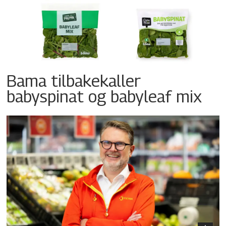
Bama tilbakekaller
babyspinat og babyleaf mix