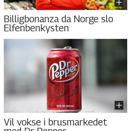
Billigbonanza da Norge slo
Elfenbenkysten
Vil vokse i brusmarkedet
med Dr Pepper