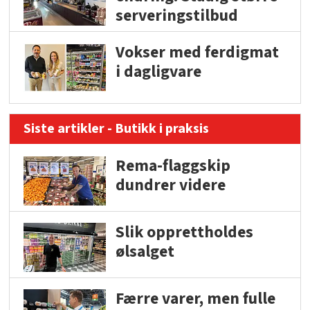
serveringstilbud
Vokser med ferdigmat
i dagligvare
Siste artikler - Butikk i praksis
Rema-flaggskip
dundrer videre
Slik opprettholdes
ølsalget
Færre varer, men fulle