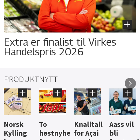
Extra er finalist til Virkes
Handelspris 2026
PRODUKTNYTT
Knalltall
Aass vil
Brus og
Hard
ter
for Açai
bli
jus fra
iste fra