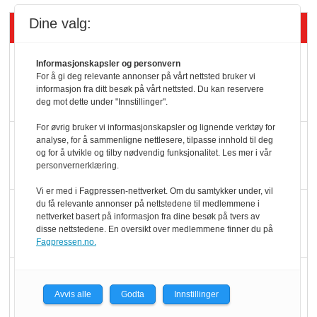
Dine valg:
Siste artikler - KBS
Mat er viktigere enn
Informasjonskapsler og personvern
For å gi deg relevante annonser på vårt nettsted bruker vi
pris når elbilister
informasjon fra ditt besøk på vårt nettsted. Du kan reservere
velger ladestopp
deg mot dette under "Innstillinger".
For øvrig bruker vi informasjonskapsler og lignende verktøy for
Ti bensinstasjoner
analyse, for å sammenligne nettlesere, tilpasse innhold til deg
og for å utvikle og tilby nødvendig funksjonalitet. Les mer i vår
legger ned hver måned
personvernerklæring.
Vi er med i Fagpressen-nettverket. Om du samtykker under, vil
du få relevante annonser på nettstedene til medlemmene i
Potetball, kylling og 98
nettverket basert på informasjon fra dine besøk på tvers av
oktan
disse nettstedene. En oversikt over medlemmene finner du på
Fagpressen.no.
KBS-bransjen i
endring: Stadig større
Avvis alle
Godta
Innstillinger