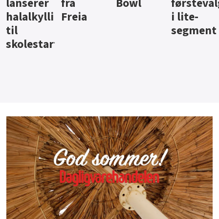
Bowl
førstevalg
Berentsen
Hansa
i lite-
segment