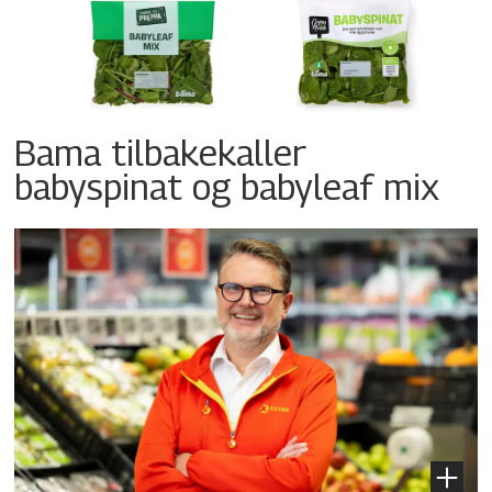
Bama tilbakekaller
babyspinat og babyleaf mix