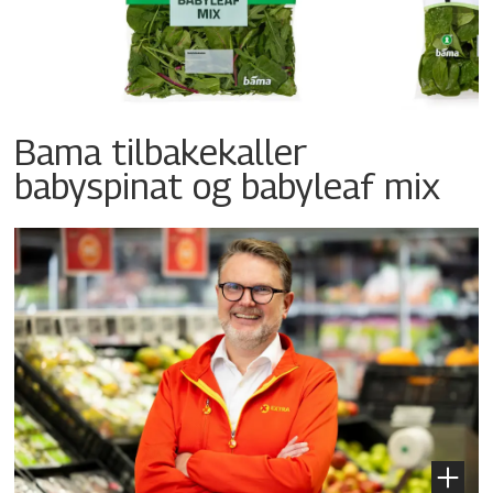
Bama tilbakekaller
babyspinat og babyleaf mix