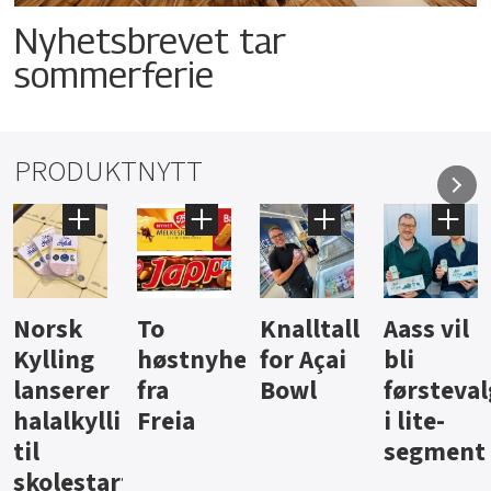
Nyhetsbrevet tar
sommerferie
PRODUKTNYTT
Knalltall
Aass vil
Brus og
Hard
ter
for Açai
bli
jus fra
iste fra
Bowl
førstevalg
Berentsen
Hansa
i lite-
segment