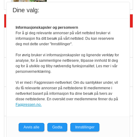
Dine valg:
Siste artikler - Butikk i praksis
Informasjonskapsler og personvern
For å gi deg relevante annonser på vårt nettsted bruker vi
Rema-flaggskip
informasjon fra ditt besøk på vårt nettsted. Du kan reservere
dundrer videre
deg mot dette under "Innstillinger".
For øvrig bruker vi informasjonskapsler og lignende verktøy for
analyse, for å sammenligne nettlesere, tilpasse innhold til deg
Slik opprettholdes
og for å utvikle og tilby nødvendig funksjonalitet. Les mer i vår
personvernerklæring.
ølsalget
Vi er med i Fagpressen-nettverket. Om du samtykker under, vil
du få relevante annonser på nettstedene til medlemmene i
Færre varer, men fulle
nettverket basert på informasjon fra dine besøk på tvers av
disse nettstedene. En oversikt over medlemmene finner du på
hyller
Fagpressen.no.
KI lager mat i butikken
Avvis alle
Godta
Innstillinger