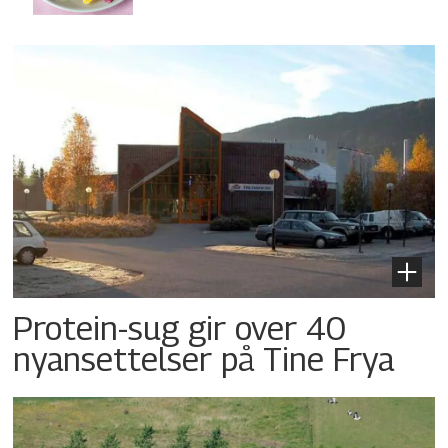
Protein-sug gir over 40
nyansettelser på Tine Frya