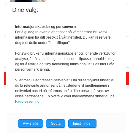
Dine valg:
KBS-bransjen i
endring: Stadig større
Informasjonskapsler og personvern
serveringstilbud
For å gi deg relevante annonser på vårt nettsted bruker vi
informasjon fra ditt besøk på vårt nettsted. Du kan reservere
Vokser med ferdigmat
deg mot dette under "Innstillinger".
i dagligvare
For øvrig bruker vi informasjonskapsler og lignende verktøy for
analyse, for å sammenligne nettlesere, tilpasse innhold til deg
og for å utvikle og tilby nødvendig funksjonalitet. Les mer i vår
personvernerklæring.
Siste artikler - Butikk i praksis
Vi er med i Fagpressen-nettverket. Om du samtykker under, vil
du få relevante annonser på nettstedene til medlemmene i
nettverket basert på informasjon fra dine besøk på tvers av
Rema-flaggskip
disse nettstedene. En oversikt over medlemmene finner du på
dundrer videre
Fagpressen.no.
Slik opprettholdes
Avvis alle
Godta
Innstillinger
ølsalget