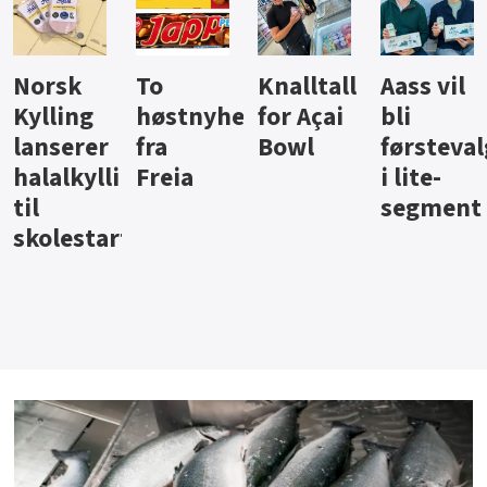
Knalltall
Aass vil
Brus og
Hard
ter
for Açai
bli
jus fra
iste fra
Bowl
førstevalg
Berentsen
Hansa
i lite-
segment