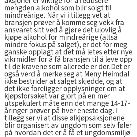
aksjoner er viktige for å redusere
mengden alkohol som blir solgt til
mindreårige. Når vi i tillegg vet at
bransjen prøver å komme seg vekk fra
ansvaret sitt ved å gjøre det ulovlig å
kjøpe alkohol for mindreårige (altså
mindre fokus på salget), er det for meg
ganske opplagt at det må letes etter nye
vikrmidler for å få bransjen til å leve opp
til de kravene som allerede er der.Det er
også verd å merke seg at Meny Heimdal
ikke bestrider at salget skjedde, og at
det ikke foreligger opplysninger om at
kjøpsforsøket var gjort på en mer
utspekulert måte enn det mange 14-17-
åringer prøver på hver eneste dag. I
tillegg ser vi at disse ølkjøpsaksjonene
blir organisert av ungdom som selv føler
på hvordan det er å få et ungdomsmiljø