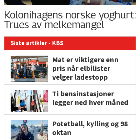
Kolonihagens norske yoghurt:
Trues av melkemangel
Siste artikler - KBS
Mat er viktigere enn
pris når elbilister
velger ladestopp
Ti bensinstasjoner
legger ned hver måned
Potetball, kylling og 98
oktan