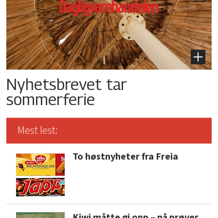
Nyhetsbrevet tar
sommerferie
Mest lest:
To høstnyheter fra Freia
Kiwi måtte gi opp – nå prøver