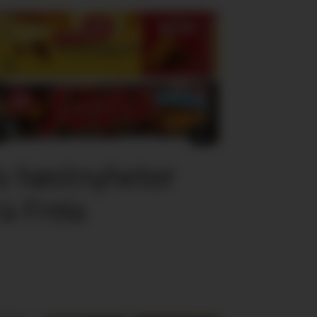
o høstnyheter
ra Freia