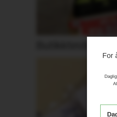
Butikktesten: Su
For 
Daglig
Al
Dag