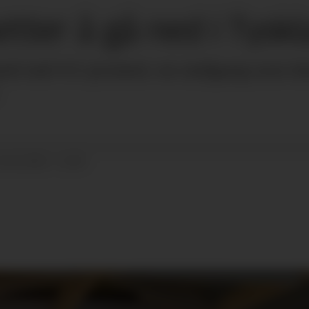
etter å gå ned i Tysk
land ned 4,5 prosent, en nedgang som fø
01.02.2024 - 21:04