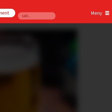
nnent
Søk