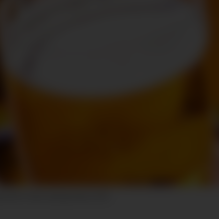
asjonsfoto: Stian Lysberg Solum, NTB