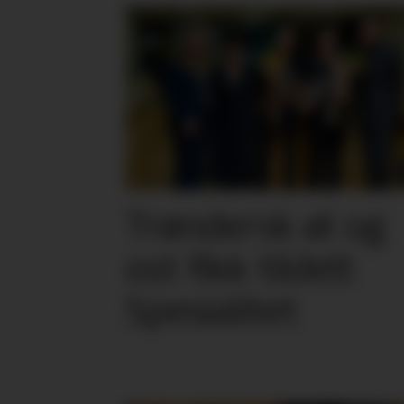
Trøndersk øl og
ost fikk tildelt
Spesialitet