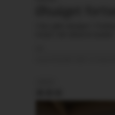
Ølsalget forts
I fjor gikk ølsalget i Tysk
trend i det øltørste landet.
NTB
01.02.2024 - 20:04
PUBLISERT
SIST OPPDATERT
NYHETER