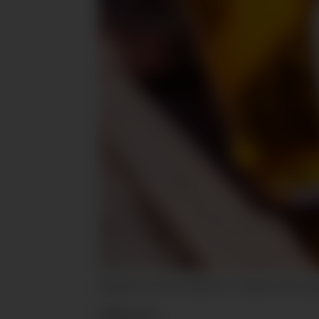
Ølsalget fortsetter å gå ned i Tyskland. Illustr
Nyheter