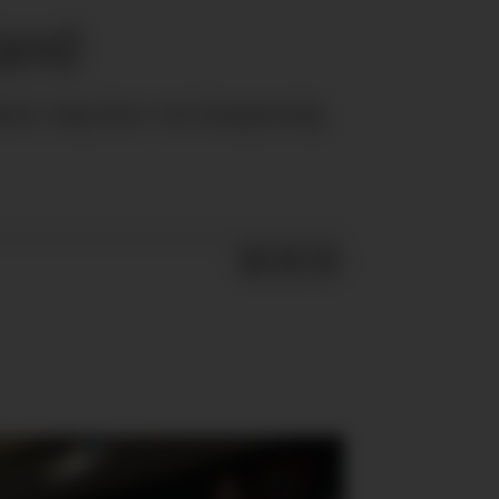
land
yer seg inn i en langvarig