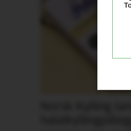
T
Norsk Kylling la
halalkylling­påleg