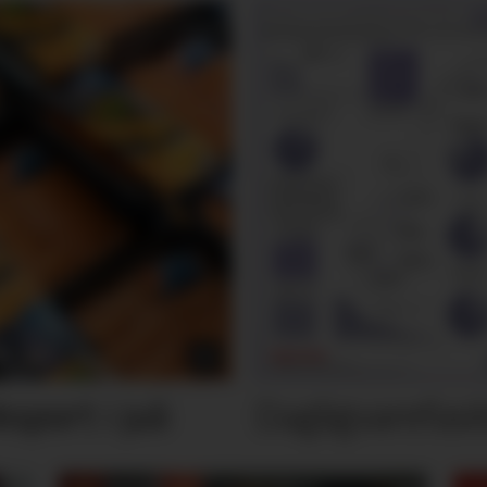
Dagligvarefasi
port i juli