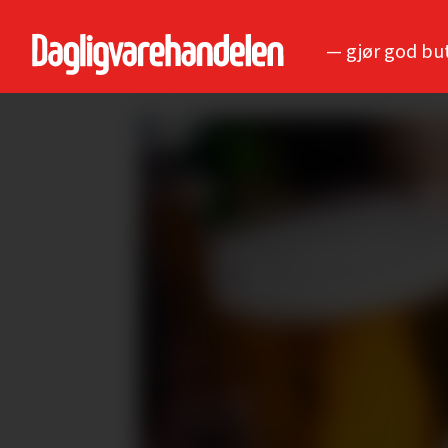
— gjør god bu