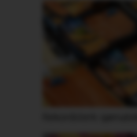
Rekordsterk sjømateks