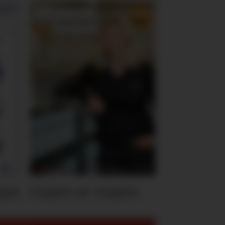
ten
Hvem er Hvem