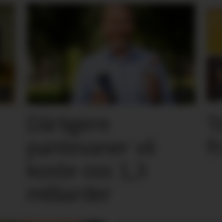
Dårligere
T
pantevaner vil
f
koste oss 1,3
milliarder