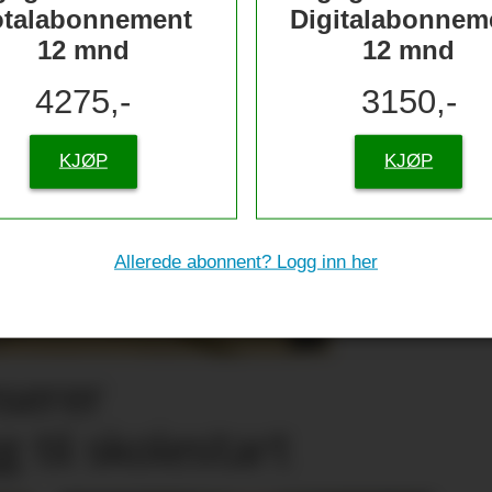
otalabonnement
Digitalabonnem
12 mnd
12 mnd
4275,-
3150,-
KJØP
KJØP
Allerede abonnent? Logg inn her
nserer
g til skolestart