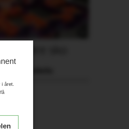
for store sko
nnent
Nyeste eAvis:
i året.
 få
elen