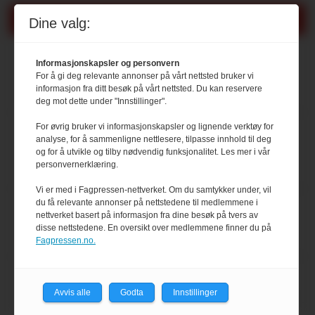
Siste artikler - Økologisk
Dine valg:
Kolonihagens norske
Informasjonskapsler og personvern
yoghurt: Trues av
For å gi deg relevante annonser på vårt nettsted bruker vi
informasjon fra ditt besøk på vårt nettsted. Du kan reservere
melkemangel
deg mot dette under "Innstillinger".
For øvrig bruker vi informasjonskapsler og lignende verktøy for
Marit Kolby vant
analyse, for å sammenligne nettlesere, tilpasse innhold til deg
Økologisk Norge sin
og for å utvikle og tilby nødvendig funksjonalitet. Les mer i vår
personvernerklæring.
hederspris
Vi er med i Fagpressen-nettverket. Om du samtykker under, vil
du få relevante annonser på nettstedene til medlemmene i
Blir enklere å velge
nettverket basert på informasjon fra dine besøk på tvers av
økologisk i butikkhylla
disse nettstedene. En oversikt over medlemmene finner du på
Fagpressen.no.
Kolonihagen sliter
med å få tak i nok melk
Avvis alle
Godta
Innstillinger