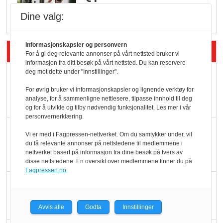
Rema i 2025
Dine valg:
Informasjonskapsler og personvern
Siste artikler - Økologisk
For å gi deg relevante annonser på vårt nettsted bruker vi
informasjon fra ditt besøk på vårt nettsted. Du kan reservere
deg mot dette under "Innstillinger".
Kolonihagens norske
yoghurt: Trues av
For øvrig bruker vi informasjonskapsler og lignende verktøy for
analyse, for å sammenligne nettlesere, tilpasse innhold til deg
melkemangel
og for å utvikle og tilby nødvendig funksjonalitet. Les mer i vår
personvernerklæring.
Marit Kolby vant
Vi er med i Fagpressen-nettverket. Om du samtykker under, vil
Økologisk Norge sin
du få relevante annonser på nettstedene til medlemmene i
nettverket basert på informasjon fra dine besøk på tvers av
hederspris
disse nettstedene. En oversikt over medlemmene finner du på
Fagpressen.no.
Blir enklere å velge
økologisk i butikkhylla
Avvis alle
Godta
Innstillinger