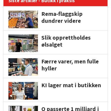
Siste artikler - Butikk i praksis
Rema-flaggskip
dundrer videre
Slik opprettholdes
ølsalget
Færre varer, men fulle
hyller
KI lager mat i butikken
Q passerte 1 milliard i