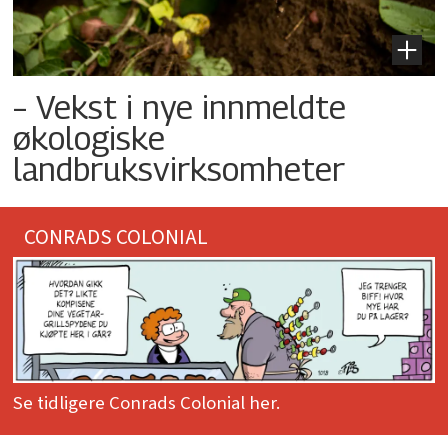
– Vekst i nye innmeldte
økologiske
landbruksvirksomheter
CONRADS COLONIAL
Se tidligere Conrads Colonial her.