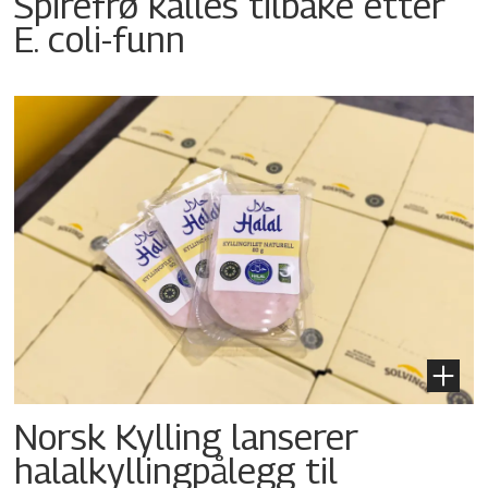
Spirefrø kalles tilbake etter
E. coli-funn
Norsk Kylling lanserer
halalkyllingpålegg til