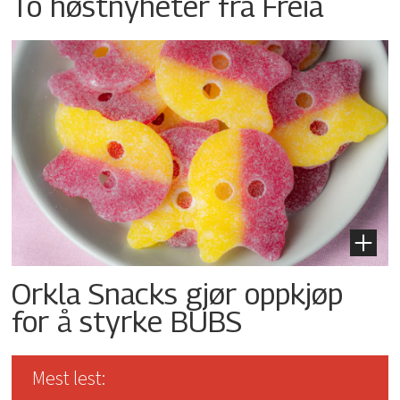
To høstnyheter fra Freia
Orkla Snacks gjør oppkjøp
for å styrke BUBS
Mest lest: