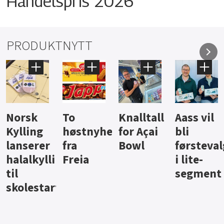
Handelspris 2026
PRODUKTNYTT
Knalltall
Aass vil
Brus og
Hard
ter
for Açai
bli
jus fra
iste fra
Bowl
førstevalg
Berentsen
Hansa
i lite-
segment