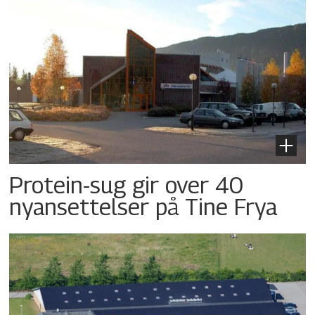
Protein-sug gir over 40
nyansettelser på Tine Frya