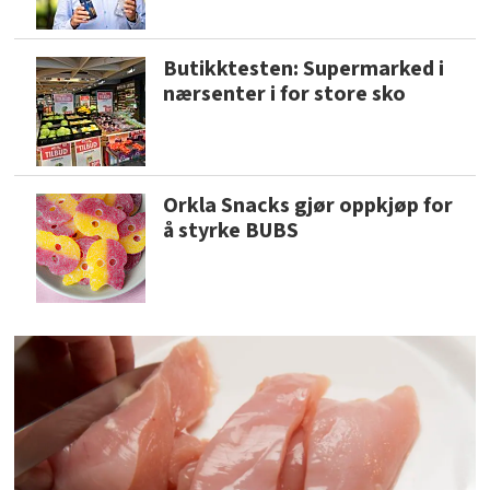
Butikktesten: Supermarked i
nærsenter i for store sko
Orkla Snacks gjør oppkjøp for
å styrke BUBS