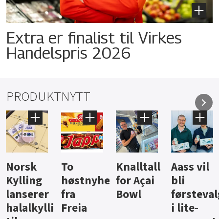
Extra er finalist til Virkes
Handelspris 2026
PRODUKTNYTT
Knalltall
Aass vil
Brus og
Hard
ter
for Açai
bli
jus fra
iste fra
Bowl
førstevalg
Berentsen
Hansa
i lite-