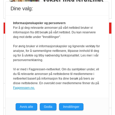
i dagligvare
Dine valg:
Informasjonskapsler og personvern
Siste artikler - Butikk i praksis
For å gi deg relevante annonser på vårt nettsted bruker vi
informasjon fra ditt besøk på vårt nettsted. Du kan reservere
deg mot dette under "Innstillinger".
Rema-flaggskip
For øvrig bruker vi informasjonskapsler og lignende verktøy for
dundrer videre
analyse, for å sammenligne nettlesere, tilpasse innhold til deg
og for å utvikle og tilby nødvendig funksjonalitet. Les mer i vår
personvernerklæring.
Slik opprettholdes
Vi er med i Fagpressen-nettverket. Om du samtykker under, vil
ølsalget
du få relevante annonser på nettstedene til medlemmene i
nettverket basert på informasjon fra dine besøk på tvers av
disse nettstedene. En oversikt over medlemmene finner du på
Fagpressen.no.
Færre varer, men fulle
hyller
Avvis alle
Godta
Innstillinger