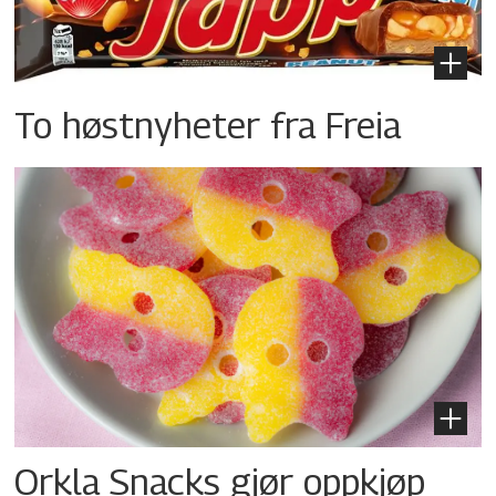
To høstnyheter fra Freia
Orkla Snacks gjør oppkjøp