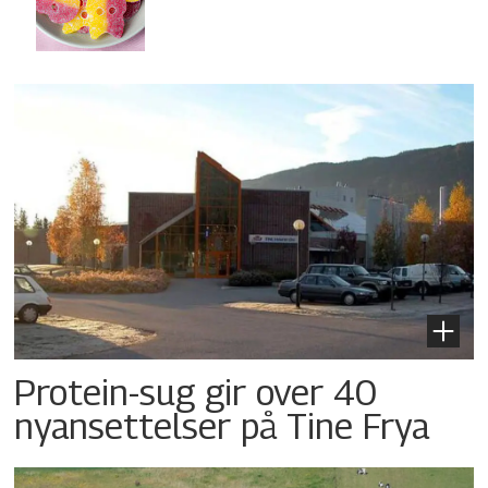
Protein-sug gir over 40
nyansettelser på Tine Frya