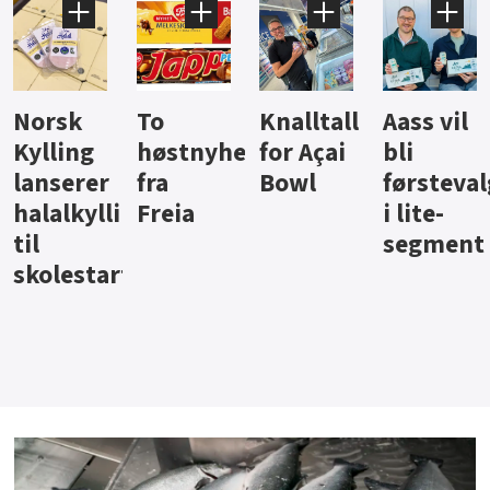
Knalltall
Aass vil
Brus og
Hard
ter
for Açai
bli
jus fra
iste fra
Bowl
førstevalg
Berentsen
Hansa
i lite-
segment