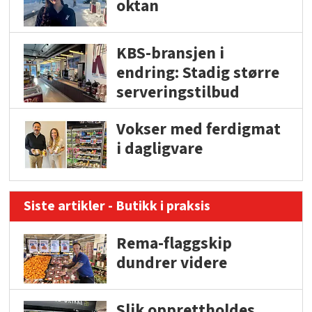
oktan
KBS-bransjen i
endring: Stadig større
serveringstilbud
Vokser med ferdigmat
i dagligvare
Siste artikler - Butikk i praksis
Rema-flaggskip
dundrer videre
Slik opprettholdes