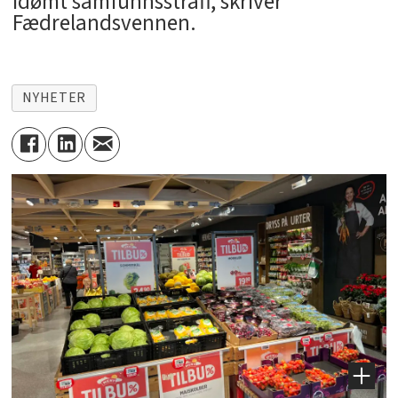
idømt samfunnsstraff, skriver
Fædrelandsvennen.
NYHETER