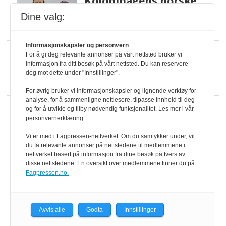
Kolonihagens norske
yoghurt: Trues av
Dine valg:
melkemangel
Informasjonskapsler og personvern
Marit Kolby vant
For å gi deg relevante annonser på vårt nettsted bruker vi
informasjon fra ditt besøk på vårt nettsted. Du kan reservere
Økologisk Norge sin
deg mot dette under "Innstillinger".
hederspris
For øvrig bruker vi informasjonskapsler og lignende verktøy for
analyse, for å sammenligne nettlesere, tilpasse innhold til deg
Blir enklere å velge
og for å utvikle og tilby nødvendig funksjonalitet. Les mer i vår
personvernerklæring.
økologisk i butikkhylla
Vi er med i Fagpressen-nettverket. Om du samtykker under, vil
du få relevante annonser på nettstedene til medlemmene i
nettverket basert på informasjon fra dine besøk på tvers av
Kolonihagen sliter
disse nettstedene. En oversikt over medlemmene finner du på
med å få tak i nok melk
Fagpressen.no.
Rapport: Økokundene
Avvis alle
Godta
Innstillinger
er klare! Er markedet