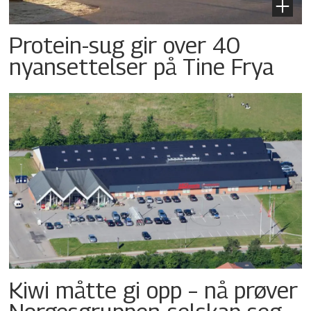
Protein-sug gir over 40
nyansettelser på Tine Frya
Kiwi måtte gi opp – nå prøver