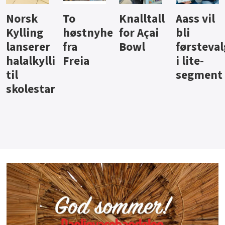
Knalltall
Aass vil
Brus og
Hard
ter
for Açai
bli
jus fra
iste fra
Bowl
førstevalg
Berentsen
Hansa
i lite-
segment