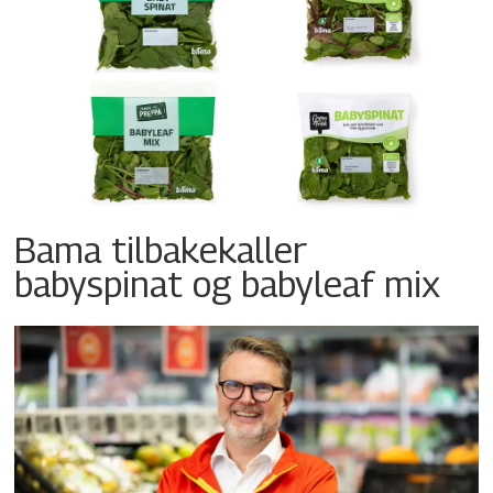
Bama tilbakekaller
babyspinat og babyleaf mix