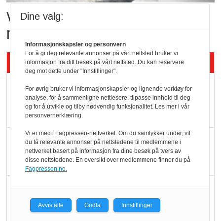
Vil vokse i brusmarkedet
Dine valg:
med Dr Pepper
Informasjonskapsler og personvern
For å gi deg relevante annonser på vårt nettsted bruker vi
Siste artikler - KBS
informasjon fra ditt besøk på vårt nettsted. Du kan reservere
deg mot dette under "Innstillinger".
Mat er viktigere enn
For øvrig bruker vi informasjonskapsler og lignende verktøy for
analyse, for å sammenligne nettlesere, tilpasse innhold til deg
pris når elbilister
og for å utvikle og tilby nødvendig funksjonalitet. Les mer i vår
velger ladestopp
personvernerklæring.
Vi er med i Fagpressen-nettverket. Om du samtykker under, vil
Ti bensinstasjoner
du få relevante annonser på nettstedene til medlemmene i
nettverket basert på informasjon fra dine besøk på tvers av
legger ned hver måned
disse nettstedene. En oversikt over medlemmene finner du på
Fagpressen.no.
Potetball, kylling og 98
oktan
Avvis alle
Godta
Innstillinger