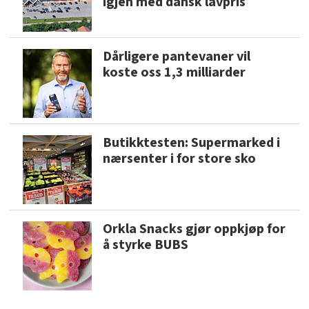
igjen med dansk lavpris
Dårligere pantevaner vil
koste oss 1,3 milliarder
Butikktesten: Supermarked i
nærsenter i for store sko
Orkla Snacks gjør oppkjøp for
å styrke BUBS