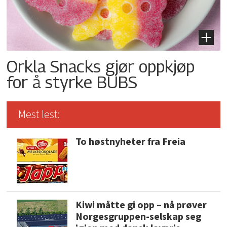
Orkla Snacks gjør oppkjøp
for å styrke BUBS
Mest lest:
To høstnyheter fra Freia
Kiwi måtte gi opp – nå prøver
Norgesgruppen-selskap seg