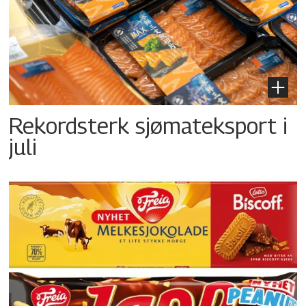
Rekordsterk sjømateksport i
juli