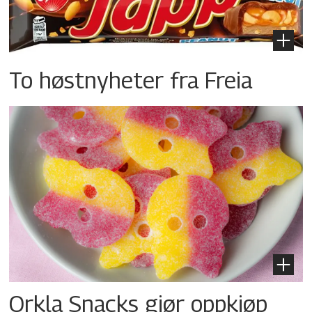
To høstnyheter fra Freia
Orkla Snacks gjør oppkjøp