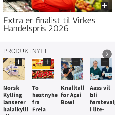
Extra er finalist til Virkes
Handelspris 2026
PRODUKTNYTT
Knalltall
Aass vil
Brus og
Hard
ter
for Açai
bli
jus fra
iste fra
Bowl
førstevalg
Berentsen
Hansa
i lite-