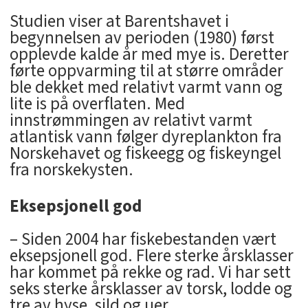
Studien viser at Barentshavet i
begynnelsen av perioden (1980) først
opplevde kalde år med mye is. Deretter
førte oppvarming til at større områder
ble dekket med relativt varmt vann og
lite is på overflaten. Med
innstrømmingen av relativt varmt
atlantisk vann følger dyreplankton fra
Norskehavet og fiskeegg og fiskeyngel
fra norskekysten.
Eksepsjonell god
– Siden 2004 har fiskebestanden vært
eksepsjonell god. Flere sterke årsklasser
har kommet på rekke og rad. Vi har sett
seks sterke årsklasser av torsk, lodde og
tre av hyse, sild og uer.