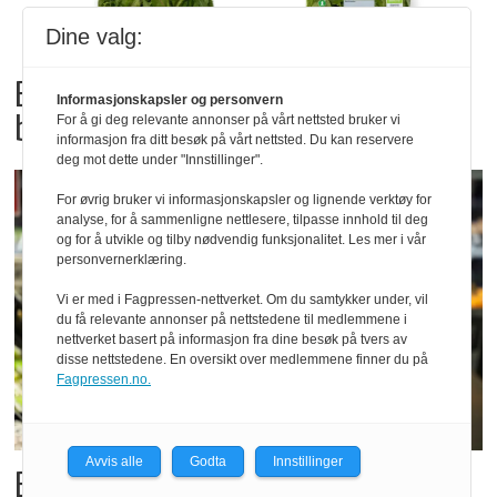
Dine valg:
Bama tilbakekaller
Informasjonskapsler og personvern
babyspinat og babyleaf mix
For å gi deg relevante annonser på vårt nettsted bruker vi
informasjon fra ditt besøk på vårt nettsted. Du kan reservere
deg mot dette under "Innstillinger".
For øvrig bruker vi informasjonskapsler og lignende verktøy for
analyse, for å sammenligne nettlesere, tilpasse innhold til deg
og for å utvikle og tilby nødvendig funksjonalitet. Les mer i vår
personvernerklæring.
Vi er med i Fagpressen-nettverket. Om du samtykker under, vil
du få relevante annonser på nettstedene til medlemmene i
nettverket basert på informasjon fra dine besøk på tvers av
disse nettstedene. En oversikt over medlemmene finner du på
Fagpressen.no.
Avvis alle
Godta
Innstillinger
Billigbonanza da Norge slo