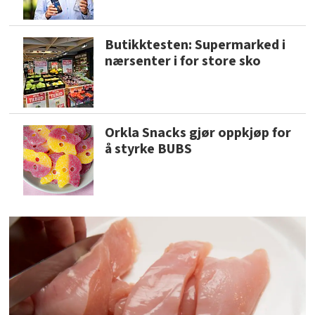
Butikktesten: Supermarked i
nærsenter i for store sko
Orkla Snacks gjør oppkjøp for
å styrke BUBS