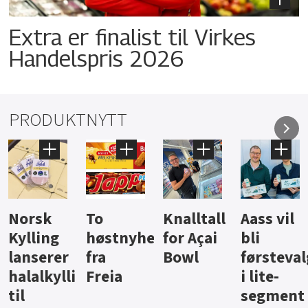
Extra er finalist til Virkes
Handelspris 2026
PRODUKTNYTT
Knalltall
Aass vil
Brus og
Hard
ter
for Açai
bli
jus fra
iste fra
Bowl
førstevalg
Berentsen
Hansa
i lite-
segment