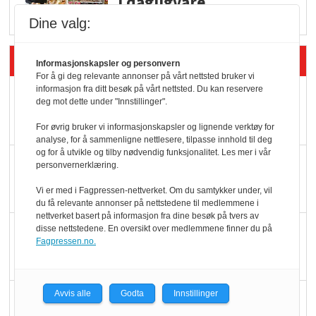
i dagligvare
Dine valg:
Siste artikler - Butikk i praksis
Informasjonskapsler og personvern
For å gi deg relevante annonser på vårt nettsted bruker vi
informasjon fra ditt besøk på vårt nettsted. Du kan reservere
Rema-flaggskip
deg mot dette under "Innstillinger".
dundrer videre
For øvrig bruker vi informasjonskapsler og lignende verktøy for
analyse, for å sammenligne nettlesere, tilpasse innhold til deg
og for å utvikle og tilby nødvendig funksjonalitet. Les mer i vår
Slik opprettholdes
personvernerklæring.
ølsalget
Vi er med i Fagpressen-nettverket. Om du samtykker under, vil
du få relevante annonser på nettstedene til medlemmene i
nettverket basert på informasjon fra dine besøk på tvers av
Færre varer, men fulle
disse nettstedene. En oversikt over medlemmene finner du på
Fagpressen.no.
hyller
Avvis alle
Godta
Innstillinger
KI lager mat i butikken