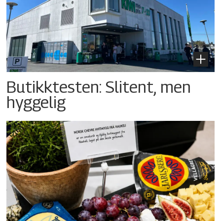
Butikktesten: Slitent, men
hyggelig