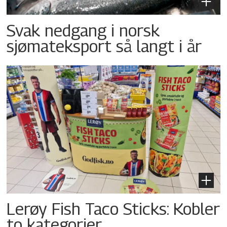
Svak nedgang i norsk
sjømateksport så langt i år
Lerøy Fish Taco Sticks: Kobler
to kategorier