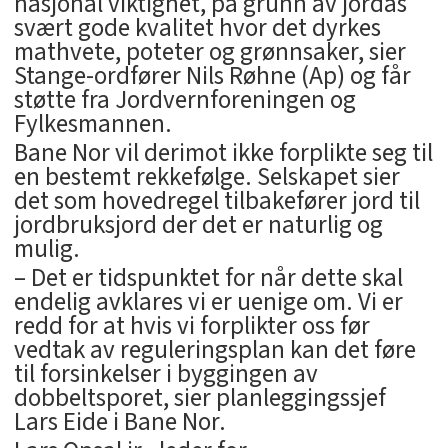
nasjonal viktighet, på grunn av jordas
svært gode kvalitet hvor det dyrkes
mathvete, poteter og grønnsaker, sier
Stange-ordfører Nils Røhne (Ap) og får
støtte fra Jordvernforeningen og
Fylkesmannen.
Bane Nor vil derimot ikke forplikte seg til
en bestemt rekkefølge. Selskapet sier
det som hovedregel tilbakefører jord til
jordbruksjord der det er naturlig og
mulig.
– Det er tidspunktet for når dette skal
endelig avklares vi er uenige om. Vi er
redd for at hvis vi forplikter oss før
vedtak av reguleringsplan kan det føre
til forsinkelser i byggingen av
dobbeltsporet, sier planleggingssjef
Lars Eide i Bane Nor.