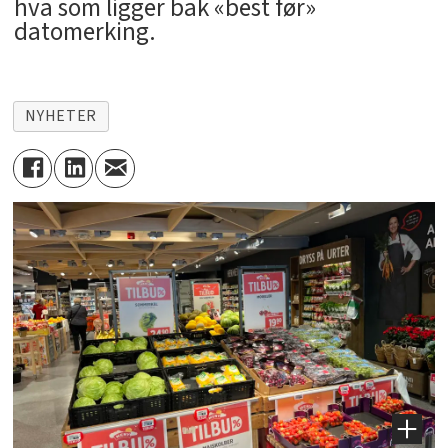
hva som ligger bak «best før»
datomerking.
NYHETER