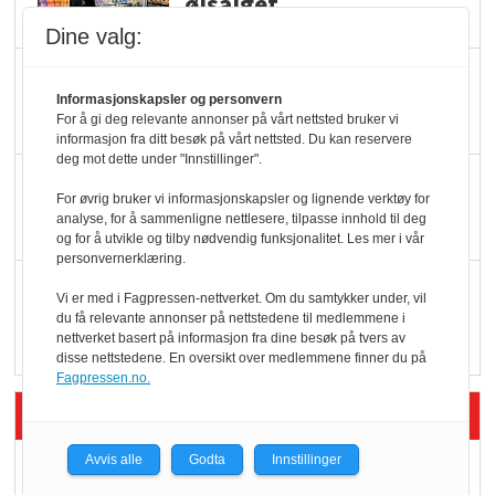
ølsalget
Dine valg:
Færre varer, men fulle
Informasjonskapsler og personvern
hyller
For å gi deg relevante annonser på vårt nettsted bruker vi
informasjon fra ditt besøk på vårt nettsted. Du kan reservere
deg mot dette under "Innstillinger".
KI lager mat i butikken
For øvrig bruker vi informasjonskapsler og lignende verktøy for
analyse, for å sammenligne nettlesere, tilpasse innhold til deg
og for å utvikle og tilby nødvendig funksjonalitet. Les mer i vår
personvernerklæring.
Q passerte 1 milliard i
Vi er med i Fagpressen-nettverket. Om du samtykker under, vil
Rema i 2025
du få relevante annonser på nettstedene til medlemmene i
nettverket basert på informasjon fra dine besøk på tvers av
disse nettstedene. En oversikt over medlemmene finner du på
Fagpressen.no.
Siste artikler - Økologisk
Avvis alle
Godta
Innstillinger
Kolonihagens norske