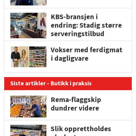
KBS-bransjen i
endring: Stadig større
serveringstilbud
Vokser med ferdigmat
i dagligvare
Siste artikler - Butikk i praksis
Rema-flaggskip
dundrer videre
Slik opprettholdes