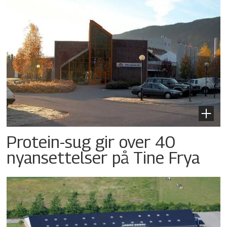
Protein-sug gir over 40
nyansettelser på Tine Frya