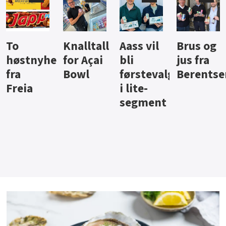
Knalltall
Aass vil
Brus og
Hard
ter
for Açai
bli
jus fra
iste fra
Bowl
førstevalg
Berentsen
Hansa
i lite-
segment