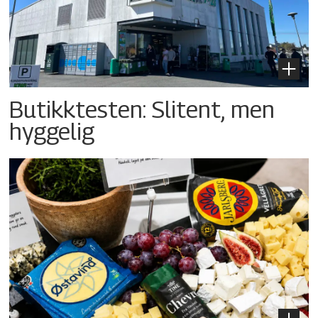
Butikktesten: Slitent, men
hyggelig