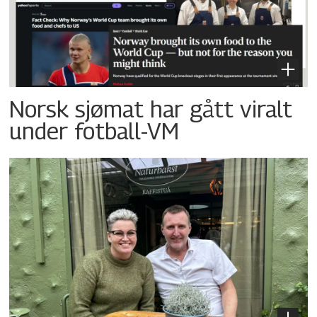
Norsk sjømat har gått viralt
under fotball-VM