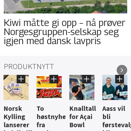
Kiwi måtte gi opp – nå prøver
Norgesgruppen-selskap seg
igjen med dansk lavpris
PRODUKTNYTT
Knalltall
Aass vil
Brus og
Hard
ter
for Açai
bli
jus fra
iste fra
Bowl
førstevalg
Berentsen
Hansa