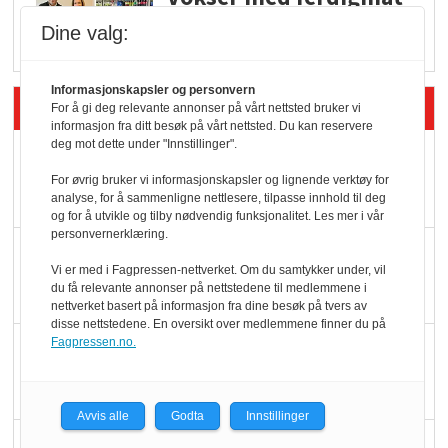
i dagligvare
Dine valg:
Informasjonskapsler og personvern
Siste artikler - Butikk i praksis
For å gi deg relevante annonser på vårt nettsted bruker vi
informasjon fra ditt besøk på vårt nettsted. Du kan reservere
deg mot dette under "Innstillinger".
Rema-flaggskip
dundrer videre
For øvrig bruker vi informasjonskapsler og lignende verktøy for
analyse, for å sammenligne nettlesere, tilpasse innhold til deg
og for å utvikle og tilby nødvendig funksjonalitet. Les mer i vår
personvernerklæring.
Slik opprettholdes
Vi er med i Fagpressen-nettverket. Om du samtykker under, vil
ølsalget
du få relevante annonser på nettstedene til medlemmene i
nettverket basert på informasjon fra dine besøk på tvers av
disse nettstedene. En oversikt over medlemmene finner du på
Fagpressen.no.
Færre varer, men fulle
hyller
Avvis alle
Godta
Innstillinger