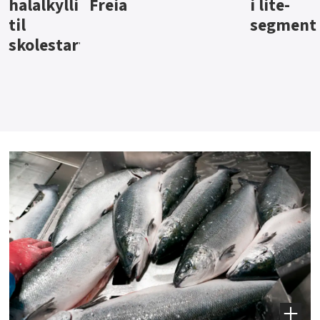
i lite-
segment