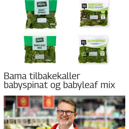
Bama tilbakekaller
babyspinat og babyleaf mix