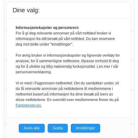
Mat er viktigere enn
Dine valg:
pris når elbilister
velger ladestopp
Informasjonskapsler og personvern
For å gi deg relevante annonser på vårt nettsted bruker vi
Ti bensinstasjoner
informasjon fra ditt besøk på vårt nettsted. Du kan reservere
deg mot dette under "Innstillinger".
legger ned hver måned
For øvrig bruker vi informasjonskapsler og lignende verktøy for
analyse, for å sammenligne nettlesere, tilpasse innhold til deg
og for å utvikle og tilby nødvendig funksjonalitet. Les mer i vår
Potetball, kylling og 98
personvernerklæring.
oktan
Vi er med i Fagpressen-nettverket. Om du samtykker under, vil
du få relevante annonser på nettstedene til medlemmene i
nettverket basert på informasjon fra dine besøk på tvers av
KBS-bransjen i
disse nettstedene. En oversikt over medlemmene finner du på
endring: Stadig større
Fagpressen.no.
serveringstilbud
Avvis alle
Godta
Innstillinger
Vokser med ferdigmat