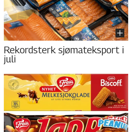
Rekordsterk sjømateksport i
juli