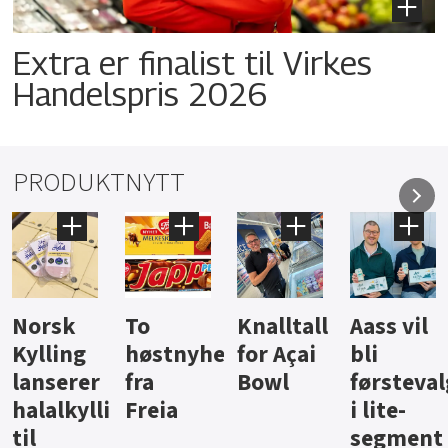
Extra er finalist til Virkes
Handelspris 2026
PRODUKTNYTT
Knalltall
Aass vil
Brus og
Hard
ter
for Açai
bli
jus fra
iste fra
Bowl
førstevalg
Berentsen
Hansa
i lite-
segment