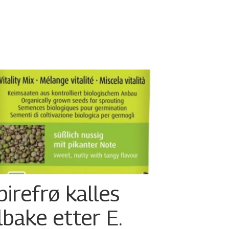
pirefrø kalles
ilbake etter E.