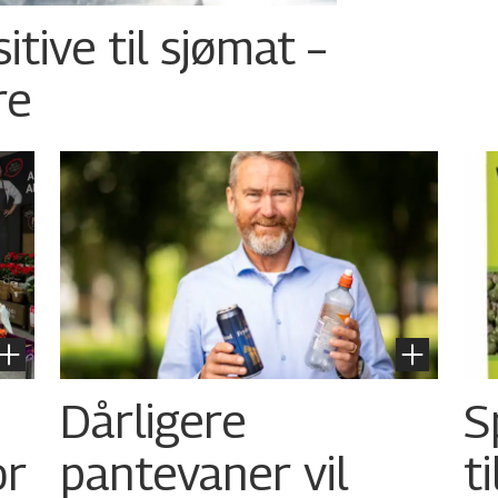
tive til sjømat –
re
Dårligere
S
or
pantevaner vil
t