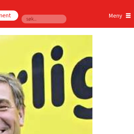
nnent
Søk