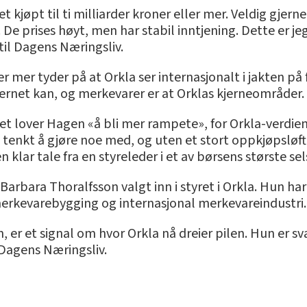
t kjøpt til ti milliarder kroner eller mer. Veldig gjerne
De prises høyt, men har stabil inntjening. Dette er jeg
 til Dagens Næringsliv.
ler mer tyder på at Orkla ser internasjonalt i jakten på
rnet kan, og merkevarer er at Orklas kjerneområder.
t lover Hagen «å bli mer rampete», for Orkla-verdien
n tenkt å gjøre noe med, og uten et stort oppkjøpsløft
 klar tale fra en styreleder i et av børsens største se
arbara Thoralfsson valgt inn i styret i Orkla. Hun har 
 merkevarebygging og internasjonal merkevareindustri.
, er et signal om hvor Orkla nå dreier pilen. Hun er
 Dagens Næringsliv.