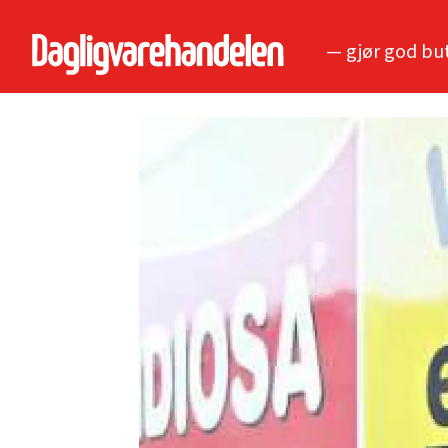
— gjør god bu