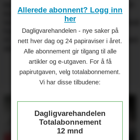
Knalltall
Aass vil
Brus og
Hard
Allerede abonnent? Logg inn
ter
for Açai
bli
jus fra
iste fra
her
Bowl
førstevalg
Berentsen
Hansa
i lite-
Dagligvarehandelen - nye saker på
segment
nett hver dag og 24 papiraviser i året.
Alle abonnement gir tilgang til alle
artikler og e-utgaven. For å få
papirutgaven, velg totalabonnement.
Vi har disse tilbudene:
Dagligvarehandelen
Totalabonnement
12 mnd