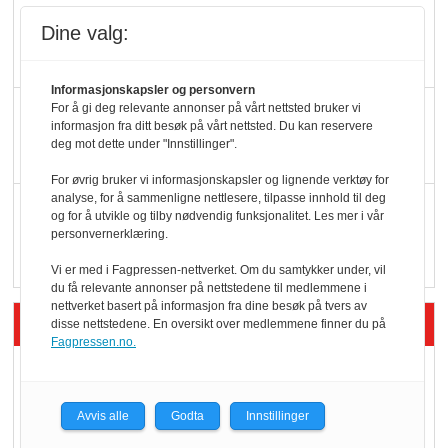
Færre varer, men fulle
Dine valg:
hyller
Informasjonskapsler og personvern
KI lager mat i butikken
For å gi deg relevante annonser på vårt nettsted bruker vi
informasjon fra ditt besøk på vårt nettsted. Du kan reservere
deg mot dette under "Innstillinger".
For øvrig bruker vi informasjonskapsler og lignende verktøy for
analyse, for å sammenligne nettlesere, tilpasse innhold til deg
Q passerte 1 milliard i
og for å utvikle og tilby nødvendig funksjonalitet. Les mer i vår
Rema i 2025
personvernerklæring.
Vi er med i Fagpressen-nettverket. Om du samtykker under, vil
du få relevante annonser på nettstedene til medlemmene i
nettverket basert på informasjon fra dine besøk på tvers av
Siste artikler - Økologisk
disse nettstedene. En oversikt over medlemmene finner du på
Fagpressen.no.
Kolonihagens norske
yoghurt: Trues av
Avvis alle
Godta
Innstillinger
melkemangel