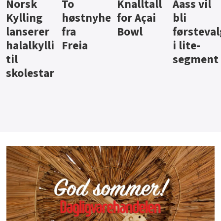
Knalltall
Aass vil
Brus og
Hard
ter
for Açai
bli
jus fra
iste fra
Bowl
førstevalg
Berentsen
Hansa
i lite-
segment