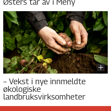
Østers tar av i Meny
– Vekst i nye innmeldte
økologiske
landbruksvirksomheter