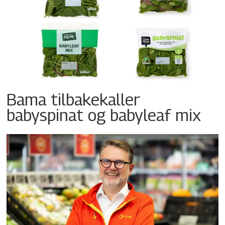
Bama tilbakekaller
babyspinat og babyleaf mix