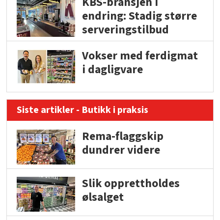
KBS-bransjen i
endring: Stadig større
serveringstilbud
Vokser med ferdigmat
i dagligvare
Siste artikler - Butikk i praksis
Rema-flaggskip
dundrer videre
Slik opprettholdes
ølsalget