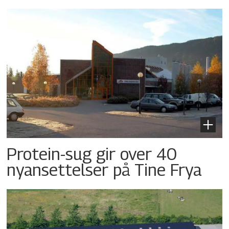
Protein-sug gir over 40
nyansettelser på Tine Frya