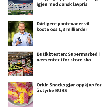
igjen med dansk lavpris
Dårligere pantevaner vil
koste oss 1,3 milliarder
Butikktesten: Supermarked i
nærsenter i for store sko
Orkla Snacks gjør oppkjøp for
å styrke BUBS