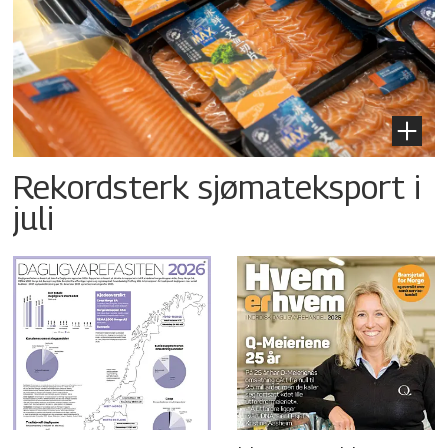
Rekordsterk sjømateksport i
juli