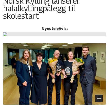
Norsk Kylling lanserer
halalkylling­pålegg til
skolestart
Nyeste eAvis: