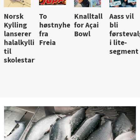
Knalltall
Aass vil
Brus og
Hard
ter
for Açai
bli
jus fra
iste fra
Bowl
førstevalg
Berentsen
Hansa
i lite-
segment