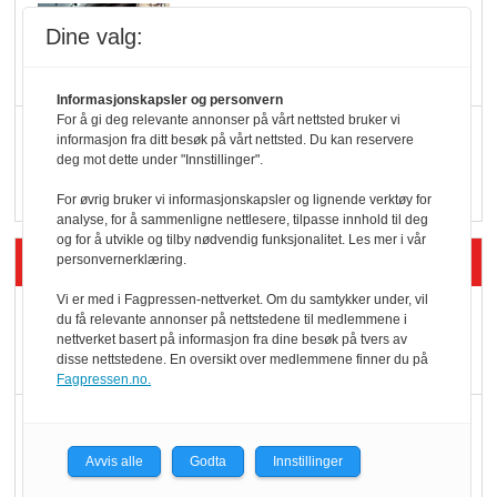
KBS-bransjen i
Dine valg:
endring: Stadig større
serveringstilbud
Informasjonskapsler og personvern
For å gi deg relevante annonser på vårt nettsted bruker vi
Vokser med ferdigmat
informasjon fra ditt besøk på vårt nettsted. Du kan reservere
deg mot dette under "Innstillinger".
i dagligvare
For øvrig bruker vi informasjonskapsler og lignende verktøy for
analyse, for å sammenligne nettlesere, tilpasse innhold til deg
og for å utvikle og tilby nødvendig funksjonalitet. Les mer i vår
Siste artikler - Butikk i praksis
personvernerklæring.
Vi er med i Fagpressen-nettverket. Om du samtykker under, vil
Rema-flaggskip
du få relevante annonser på nettstedene til medlemmene i
nettverket basert på informasjon fra dine besøk på tvers av
dundrer videre
disse nettstedene. En oversikt over medlemmene finner du på
Fagpressen.no.
Slik opprettholdes
ølsalget
Avvis alle
Godta
Innstillinger