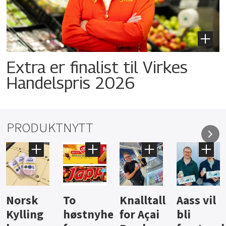
Extra er finalist til Virkes
Handelspris 2026
PRODUKTNYTT
Knalltall
Aass vil
Brus og
Hard
ter
for Açai
bli
jus fra
iste fra