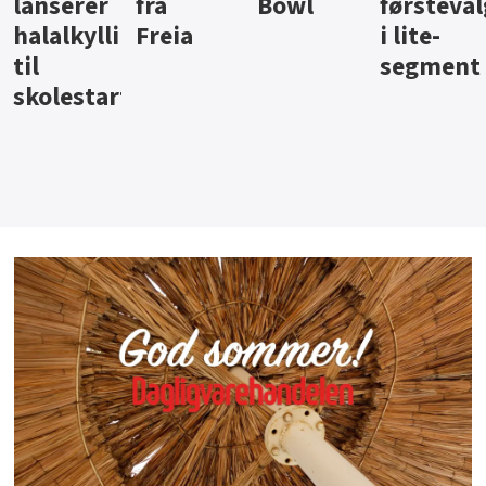
Bowl
førstevalg
Berentsen
Hansa
i lite-
segment