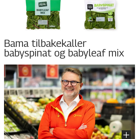
Bama tilbakekaller
babyspinat og babyleaf mix