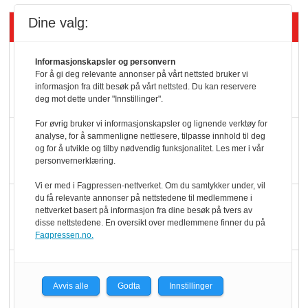
Dine valg:
Siste artikler - KBS
Mat er viktigere enn
Informasjonskapsler og personvern
For å gi deg relevante annonser på vårt nettsted bruker vi
pris når elbilister
informasjon fra ditt besøk på vårt nettsted. Du kan reservere
velger ladestopp
deg mot dette under "Innstillinger".
For øvrig bruker vi informasjonskapsler og lignende verktøy for
Ti bensinstasjoner
analyse, for å sammenligne nettlesere, tilpasse innhold til deg
og for å utvikle og tilby nødvendig funksjonalitet. Les mer i vår
legger ned hver måned
personvernerklæring.
Vi er med i Fagpressen-nettverket. Om du samtykker under, vil
Potetball, kylling og 98
du få relevante annonser på nettstedene til medlemmene i
nettverket basert på informasjon fra dine besøk på tvers av
oktan
disse nettstedene. En oversikt over medlemmene finner du på
Fagpressen.no.
KBS-bransjen i
endring: Stadig større
Avvis alle
Godta
Innstillinger