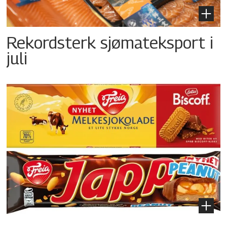
Rekordsterk sjømateksport i
juli