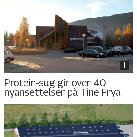
Protein-sug gir over 40
nyansettelser på Tine Frya