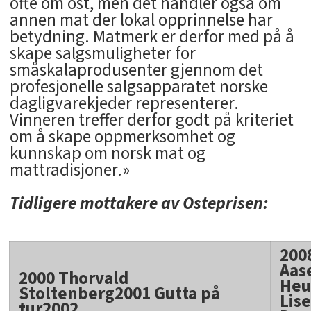
ofte om ost, men det handler også om
annen mat der lokal opprinnelse har
betydning. Matmerk er derfor med på å
skape salgsmuligheter for
småskalaprodusenter gjennom det
profesjonelle salgsapparatet norske
dagligvarekjeder representerer.
Vinneren treffer derfor godt på kriteriet
om å skape oppmerksomhet og
kunnskap om norsk mat og
mattradisjoner.»
Tidligere mottakere av Osteprisen:
2008
Aas
2000 Thorvald
Heu
Stoltenberg2001 Gutta på
Lis
tur2002