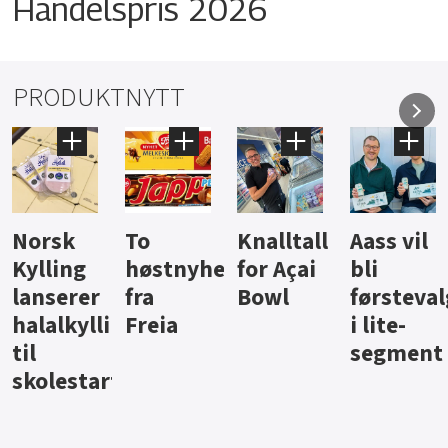
Handelspris 2026
PRODUKTNYTT
Knalltall
Aass vil
Brus og
Hard
ter
for Açai
bli
jus fra
iste fra
Bowl
førstevalg
Berentsen
Hansa
i lite-
segment