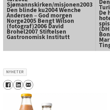
Den
Sjømannskirken/misjonen2003
Tur
Den blinde ku2004 Wenche
De h
Andersen – God morgen
hote
Norge2005 Bengt Wilson
spi
(fotograf)2006 David
(DH
Brohel2007 Stiftelsen
Bon
Gastronomisk Institutt
Mar
Tin
NYHETER