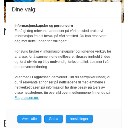
Dine valg:
Informasjonskapsler og personvern
Matgledefinalistene er klare
For å gi deg relevante annonser på vårt nettsted bruker vi
informasjon fra ditt besøk på vårt nettsted. Du kan reservere
deg mot dette under "Innstillinger".
For øvrig bruker vi informasjonskapsler og lignende verktøy for
analyse, for å sammenligne nettlesere, tilpasse innhold til deg
og for å utvikle og tilby nødvendig funksjonalitet. Les mer i vår
personvernerklæring.
Vi er med i Fagpressen-nettverket. Om du samtykker under, vil
du få relevante annonser på nettstedene til medlemmene i
nettverket basert på informasjon fra dine besøk på tvers av
disse nettstedene. En oversikt over medlemmene finner du på
Fagpressen.no.
Avvis alle
Godta
Innstillinger
Bama tilbakekaller