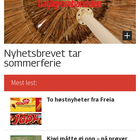
Nyhetsbrevet tar
sommerferie
Mest lest:
To høstnyheter fra Freia
Kiwi måtte gi opp – nå prøver