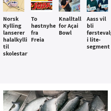
Knalltall
Aass vil
Brus og
Hard
ter
for Açai
bli
jus fra
iste fra
Bowl
førstevalg
Berentsen
Hansa
i lite-
segment