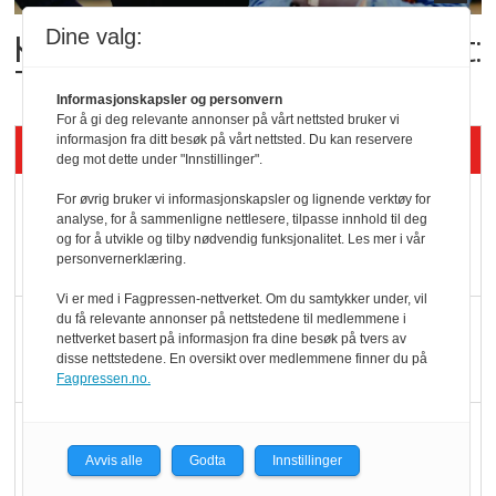
Dine valg:
Kolonihagens norske yoghurt:
Trues av melkemangel
Informasjonskapsler og personvern
For å gi deg relevante annonser på vårt nettsted bruker vi
informasjon fra ditt besøk på vårt nettsted. Du kan reservere
Siste artikler - KBS
deg mot dette under "Innstillinger".
Mat er viktigere enn
For øvrig bruker vi informasjonskapsler og lignende verktøy for
analyse, for å sammenligne nettlesere, tilpasse innhold til deg
pris når elbilister
og for å utvikle og tilby nødvendig funksjonalitet. Les mer i vår
personvernerklæring.
velger ladestopp
Vi er med i Fagpressen-nettverket. Om du samtykker under, vil
Ti bensinstasjoner
du få relevante annonser på nettstedene til medlemmene i
nettverket basert på informasjon fra dine besøk på tvers av
legger ned hver måned
disse nettstedene. En oversikt over medlemmene finner du på
Fagpressen.no.
Potetball, kylling og 98
oktan
Avvis alle
Godta
Innstillinger