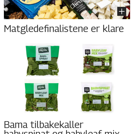
Matgledefinalistene er klare
Bama tilbakekaller
babyspinat og babyleaf mix