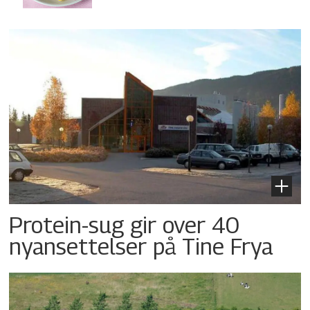
Protein-sug gir over 40
nyansettelser på Tine Frya