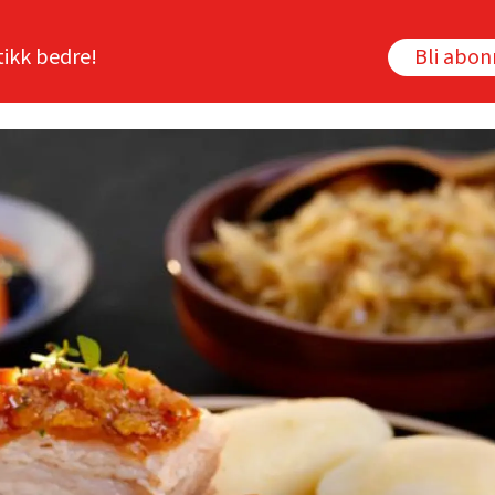
tikk bedre!
Bli abo