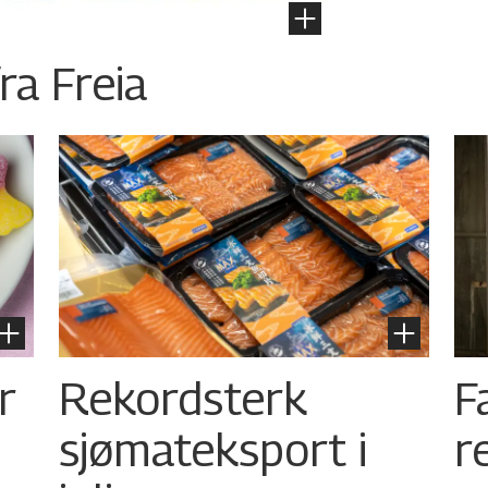
ra Freia
r
Rekordsterk
F
sjømateksport i
r