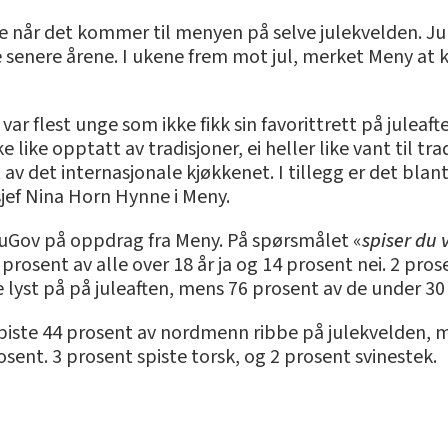
når det kommer til menyen på selve julekvelden. Jule
e senere årene. I ukene frem mot jul, merket Meny at 
 var flest unge som ikke fikk sin favorittrett på jule
like opptatt av tradisjoner, ei heller like vant til trad
rt av det internasjonale kjøkkenet. I tillegg er det blant
jef Nina Horn Hynne i Meny.
uGov på oppdrag fra Meny. På spørsmålet «
spiser du 
 prosent av alle over 18 år ja og 14 prosent nei. 2 prose
de lyst på på juleaften, mens 76 prosent av de under 30 
piste 44 prosent av nordmenn ribbe på julekvelden, m
ent. 3 prosent spiste torsk, og 2 prosent svinestek.