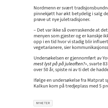
Nordmenn er svært tradisjonsbundne 
pinnekjøtt har økt betydelig i salg d
prøve ut nye juletradisjoner.
– Det var ikke så overraskende at det
menyen som gjester og er kanskje ikke 
opp i en tid hvor vi stadig blir influe
vegetarianere, sier kommunikasjonss
Undersøkelsen er gjennomført av Yo
mest lyst på på juleaften?
», svarte 83
over 50 år, spiste ni av ti det de had
Ifølge en undersøkelse fra Matprat s
Kalkun kom på tredjeplass med 5 pros
NYHETER