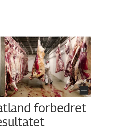
atland forbedret
esultatet