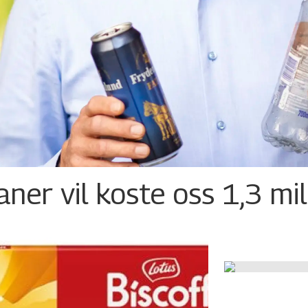
ner vil koste oss 1,3 mil