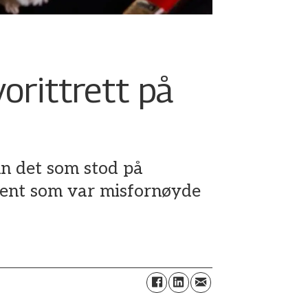
vorittrett på
nn det som stod på
osent som var misfornøyde