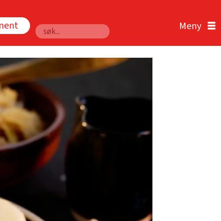
nnent
Søk