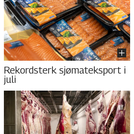
Rekordsterk sjømateksport i
juli