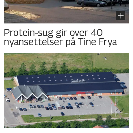
Protein-sug gir over 40
nyansettelser på Tine Frya