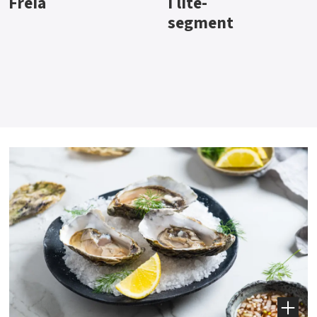
i lite-
segment