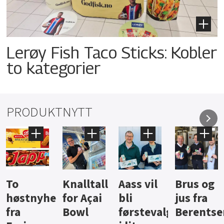
Lerøy Fish Taco Sticks: Kobler
to kategorier
PRODUKTNYTT
Knalltall
Aass vil
Brus og
Hard
ter
for Açai
bli
jus fra
iste fra
Bowl
førstevalg
Berentsen
Hansa