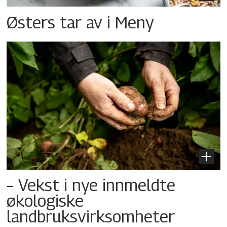
Østers tar av i Meny
– Vekst i nye innmeldte
økologiske
landbruksvirksomheter