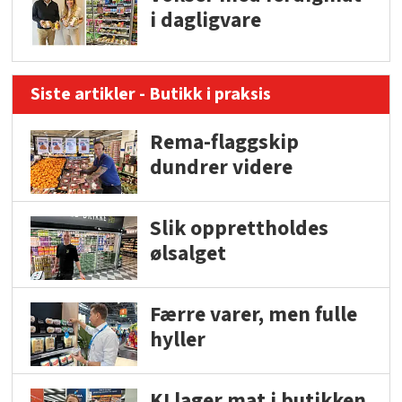
i dagligvare
Siste artikler - Butikk i praksis
Rema-flaggskip
dundrer videre
Slik opprettholdes
ølsalget
Færre varer, men fulle
hyller
KI lager mat i butikken