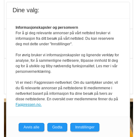
Blir enklere å velge
Dine valg:
økologisk i butikkhylla
Informasjonskapsler og personvern
For å gi deg relevante annonser på vårt nettsted bruker vi
Kolonihagen sliter
informasjon fra ditt besøk på vårt nettsted. Du kan reservere
med å få tak i nok melk
deg mot dette under "Innstillinger".
For øvrig bruker vi informasjonskapsler og lignende verktøy for
analyse, for å sammenligne nettlesere, tilpasse innhold til deg
Rapport: Økokundene
og for å utvikle og tilby nødvendig funksjonalitet. Les mer i vår
personvernerklæring.
er klare! Er markedet
det?
Vi er med i Fagpressen-nettverket. Om du samtykker under, vil
du få relevante annonser på nettstedene til medlemmene i
nettverket basert på informasjon fra dine besøk på tvers av
disse nettstedene. En oversikt over medlemmene finner du på
Fagpressen.no.
Avvis alle
Godta
Innstillinger