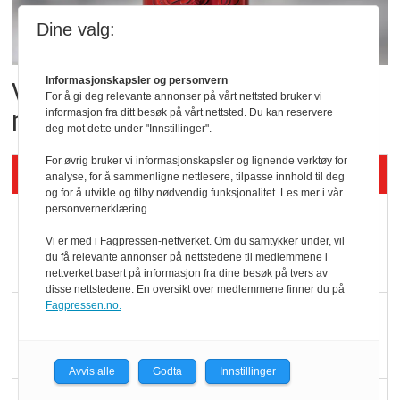
Dine valg:
Informasjonskapsler og personvern
Vil vokse i brusmarkedet
For å gi deg relevante annonser på vårt nettsted bruker vi
med Dr Pepper
informasjon fra ditt besøk på vårt nettsted. Du kan reservere
deg mot dette under "Innstillinger".
For øvrig bruker vi informasjonskapsler og lignende verktøy for
Siste artikler - KBS
analyse, for å sammenligne nettlesere, tilpasse innhold til deg
og for å utvikle og tilby nødvendig funksjonalitet. Les mer i vår
personvernerklæring.
Mat er viktigere enn
pris når elbilister
Vi er med i Fagpressen-nettverket. Om du samtykker under, vil
du få relevante annonser på nettstedene til medlemmene i
velger ladestopp
nettverket basert på informasjon fra dine besøk på tvers av
disse nettstedene. En oversikt over medlemmene finner du på
Fagpressen.no.
Ti bensinstasjoner
legger ned hver måned
Avvis alle
Godta
Innstillinger