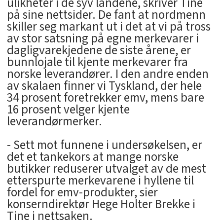
ulikheter i de syv landene, skriver Tine
på sine nettsider. De fant at nordmenn
skiller seg markant ut i det at vi på tross
av stor satsning på egne merkevarer i
dagligvarekjedene de siste årene, er
bunnlojale til kjente merkevarer fra
norske leverandører. I den andre enden
av skalaen finner vi Tyskland, der hele
34 prosent foretrekker emv, mens bare
16 prosent velger kjente
leverandørmerker.
- Sett mot funnene i undersøkelsen, er
det et tankekors at mange norske
butikker reduserer utvalget av de mest
etterspurte merkevarene i hyllene til
fordel for emv-produkter, sier
konserndirektør Hege Holter Brekke i
Tine i nettsaken.