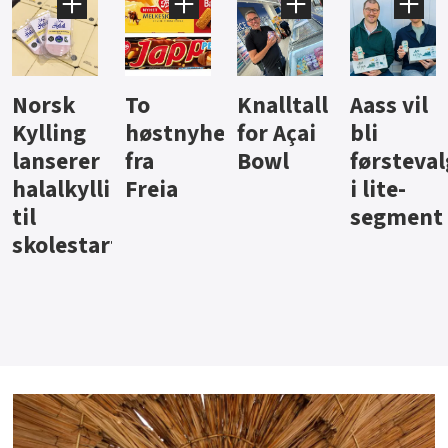
Knalltall
Aass vil
Brus og
Hard
ter
for Açai
bli
jus fra
iste fra
Bowl
førstevalg
Berentsen
Hansa
i lite-
segment