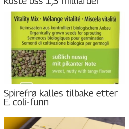
koste oss 1,3 milliarder
Spirefrø kalles tilbake etter
E. coli-funn