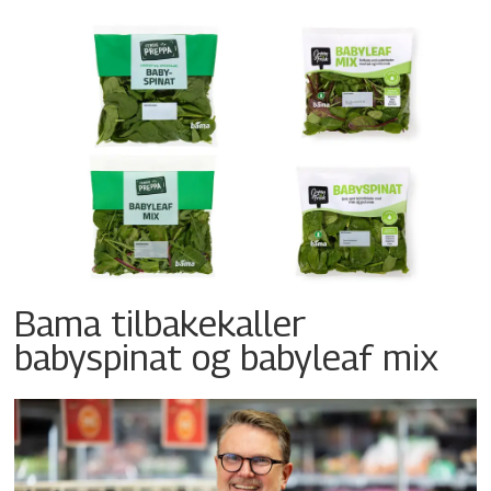
Bama tilbakekaller
babyspinat og babyleaf mix