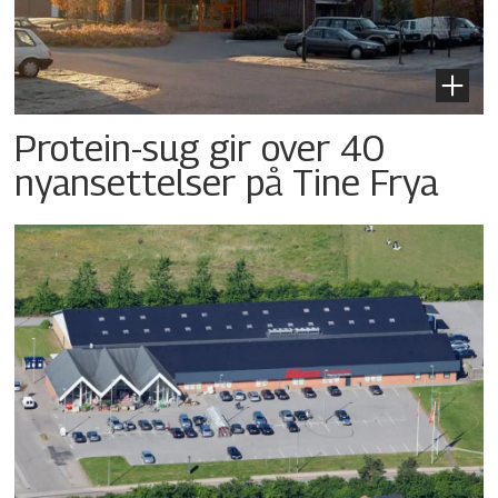
Protein-sug gir over 40
nyansettelser på Tine Frya