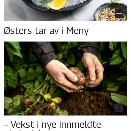
Østers tar av i Meny
– Vekst i nye innmeldte