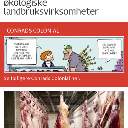
økologiske
landbruksvirksomheter
CONRADS COLONIAL
Se tidligere Conrads Colonial her.