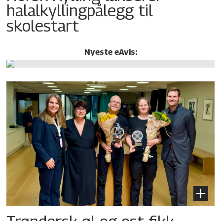
halalkylling­pålegg til
skolestart
Nyeste eAvis: