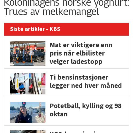
Kolonihagens norske yoghurt:
Trues av melkemangel
Siste artikler - KBS
Mat er viktigere enn
pris når elbilister
velger ladestopp
Ti bensinstasjoner
legger ned hver måned
Potetball, kylling og 98
oktan