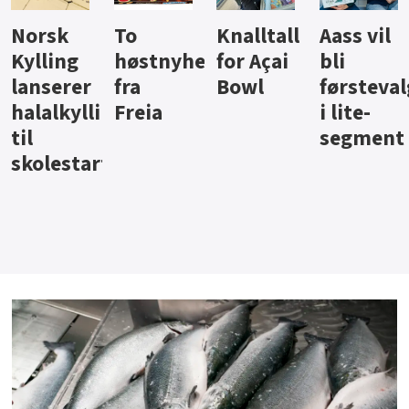
Knalltall
Aass vil
Brus og
Hard
ter
for Açai
bli
jus fra
iste fra
Bowl
førstevalg
Berentsen
Hansa
i lite-
segment