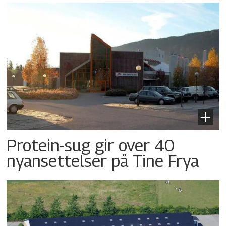
Protein-sug gir over 40
nyansettelser på Tine Frya