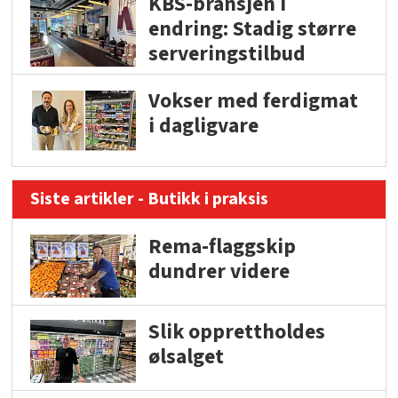
KBS-bransjen i
endring: Stadig større
serveringstilbud
Vokser med ferdigmat
i dagligvare
Siste artikler - Butikk i praksis
Rema-flaggskip
dundrer videre
Slik opprettholdes
ølsalget