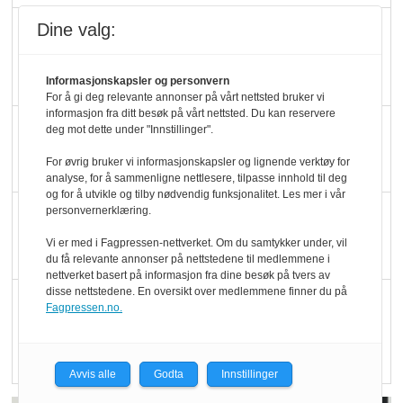
Dine valg:
Marit Kolby vant
Økologisk Norge sin
hederspris
Informasjonskapsler og personvern
For å gi deg relevante annonser på vårt nettsted bruker vi
informasjon fra ditt besøk på vårt nettsted. Du kan reservere
Blir enklere å velge
deg mot dette under "Innstillinger".
økologisk i butikkhylla
For øvrig bruker vi informasjonskapsler og lignende verktøy for
analyse, for å sammenligne nettlesere, tilpasse innhold til deg
og for å utvikle og tilby nødvendig funksjonalitet. Les mer i vår
personvernerklæring.
Kolonihagen sliter
med å få tak i nok melk
Vi er med i Fagpressen-nettverket. Om du samtykker under, vil
du få relevante annonser på nettstedene til medlemmene i
nettverket basert på informasjon fra dine besøk på tvers av
disse nettstedene. En oversikt over medlemmene finner du på
Rapport: Økokundene
Fagpressen.no.
er klare! Er markedet
det?
Avvis alle
Godta
Innstillinger