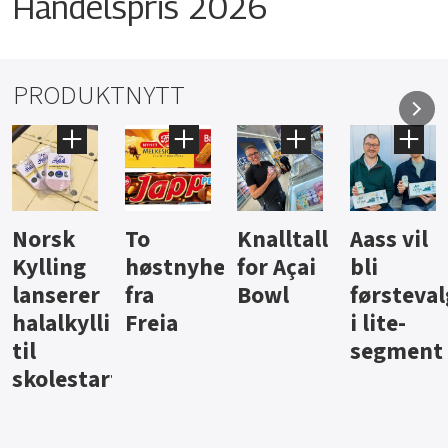
Handelspris 2026
PRODUKTNYTT
Knalltall
Aass vil
Brus og
Hard
ter
for Açai
bli
jus fra
iste fra
Bowl
førstevalg
Berentsen
Hansa
i lite-
segment