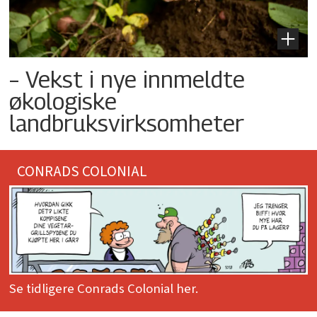
– Vekst i nye innmeldte
økologiske
landbruksvirksomheter
CONRADS COLONIAL
Se tidligere Conrads Colonial her.