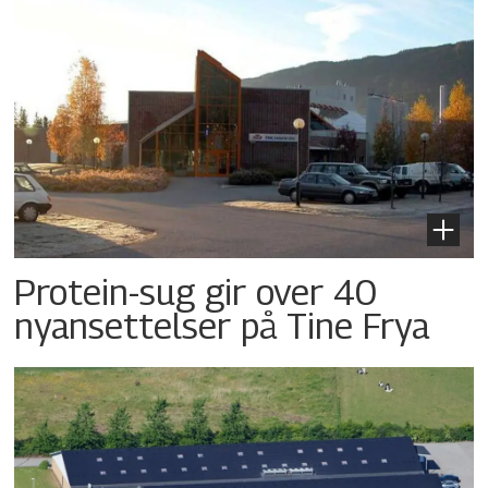
Protein-sug gir over 40
nyansettelser på Tine Frya