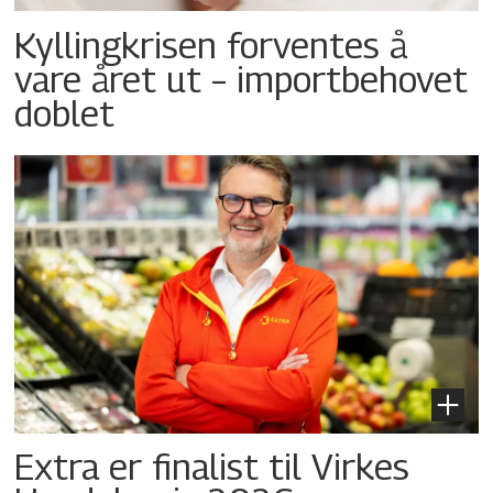
Kyllingkrisen forventes å
vare året ut – importbehovet
doblet
Extra er finalist til Virkes