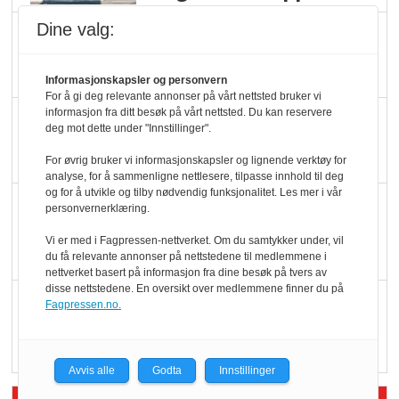
Dine valg:
Ti bensinstasjoner
legger ned hver måned
Informasjonskapsler og personvern
For å gi deg relevante annonser på vårt nettsted bruker vi
informasjon fra ditt besøk på vårt nettsted. Du kan reservere
Potetball, kylling og 98
deg mot dette under "Innstillinger".
oktan
For øvrig bruker vi informasjonskapsler og lignende verktøy for
analyse, for å sammenligne nettlesere, tilpasse innhold til deg
og for å utvikle og tilby nødvendig funksjonalitet. Les mer i vår
KBS-bransjen i
personvernerklæring.
endring: Stadig større
Vi er med i Fagpressen-nettverket. Om du samtykker under, vil
serveringstilbud
du få relevante annonser på nettstedene til medlemmene i
nettverket basert på informasjon fra dine besøk på tvers av
disse nettstedene. En oversikt over medlemmene finner du på
Vokser med ferdigmat
Fagpressen.no.
i dagligvare
Avvis alle
Godta
Innstillinger