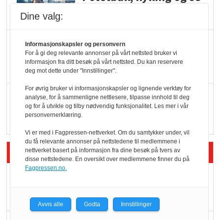
oktan
Dine valg:
KBS-bransjen i
Informasjonskapsler og personvern
For å gi deg relevante annonser på vårt nettsted bruker vi
endring: Stadig større
informasjon fra ditt besøk på vårt nettsted. Du kan reservere
serveringstilbud
deg mot dette under "Innstillinger".
For øvrig bruker vi informasjonskapsler og lignende verktøy for
Vokser med ferdigmat
analyse, for å sammenligne nettlesere, tilpasse innhold til deg
og for å utvikle og tilby nødvendig funksjonalitet. Les mer i vår
i dagligvare
personvernerklæring.
Vi er med i Fagpressen-nettverket. Om du samtykker under, vil
du få relevante annonser på nettstedene til medlemmene i
Siste artikler - Butikk i praksis
nettverket basert på informasjon fra dine besøk på tvers av
disse nettstedene. En oversikt over medlemmene finner du på
Fagpressen.no.
Rema-flaggskip
dundrer videre
Avvis alle
Godta
Innstillinger