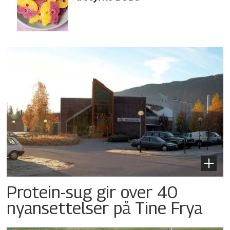
Protein-sug gir over 40
nyansettelser på Tine Frya