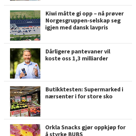
Kiwi måtte gi opp – nå prøver
Norgesgruppen-selskap seg
igjen med dansk lavpris
Dårligere pantevaner vil
koste oss 1,3 milliarder
Butikktesten: Supermarked i
nærsenter i for store sko
Orkla Snacks gjør oppkjøp for
å styrke BUBS