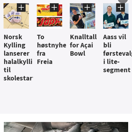
Knalltall
Aass vil
Brus og
Hard
ter
for Açai
bli
jus fra
iste fra
Bowl
førstevalg
Berentsen
Hansa
i lite-
segment