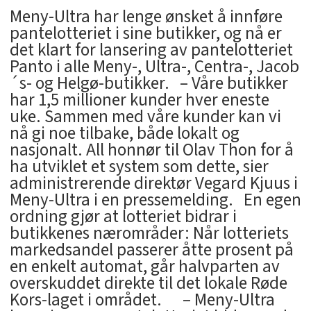
Meny-Ultra har lenge ønsket å innføre
pantelotteriet i sine butikker, og nå er
det klart for lansering av pantelotteriet
Panto i alle Meny-, Ultra-, Centra-, Jacob
´s- og Helgø-butikker. – Våre butikker
har 1,5 millioner kunder hver eneste
uke. Sammen med våre kunder kan vi
nå gi noe tilbake, både lokalt og
nasjonalt. All honnør til Olav Thon for å
ha utviklet et system som dette, sier
administrerende direktør Vegard Kjuus i
Meny-Ultra i en pressemelding. En egen
ordning gjør at lotteriet bidrar i
butikkenes nærområder: Når lotteriets
markedsandel passerer åtte prosent på
en enkelt automat, går halvparten av
overskuddet direkte til det lokale Røde
Kors-laget i området. – Meny-Ultra