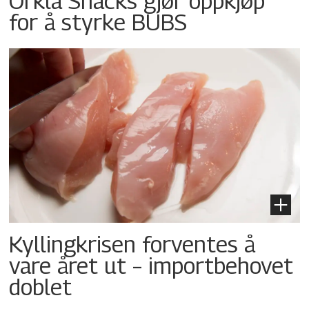
Orkla Snacks gjør oppkjøp
for å styrke BUBS
Kyllingkrisen forventes å
vare året ut – importbehovet
doblet