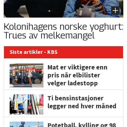
Kolonihagens norske yoghurt:
Trues av melkemangel
Siste artikler - KBS
Mat er viktigere enn
pris når elbilister
velger ladestopp
Ti bensinstasjoner
legger ned hver måned
Potetball, kylling og 98