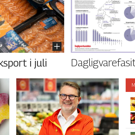
Dagligvarefasi
port i juli
M