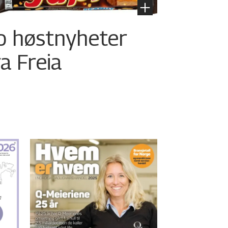
o høstnyheter
ra Freia