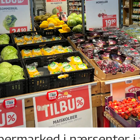
permarked i nærsenter i 