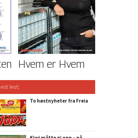
ten
Hvem er Hvem
est lest:
To høstnyheter fra Freia