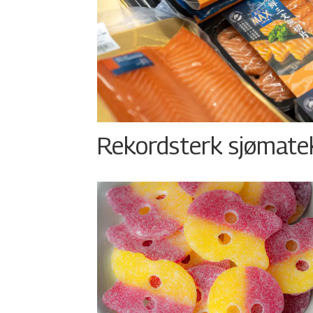
Rekordsterk sjømateks