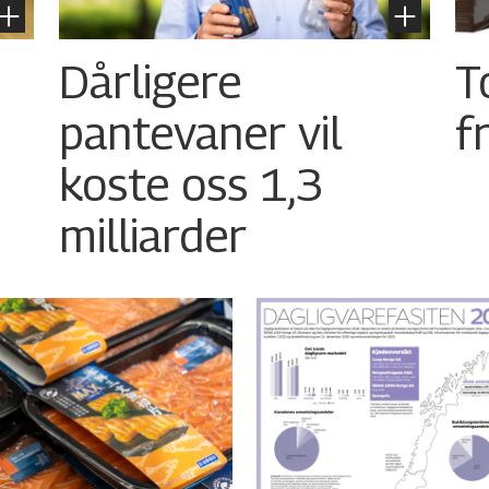
Dårligere
T
pantevaner vil
f
koste oss 1,3
milliarder