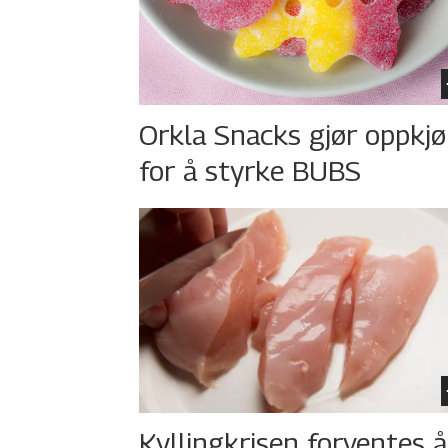
Orkla Snacks gjør oppkj
for å styrke BUBS
Kyllingkrisen forventes å