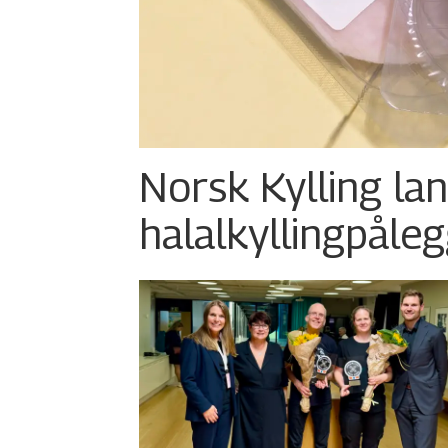
Norsk Kylling la
halalkylling­påleg