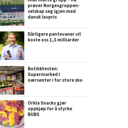
Kiwi måtte gi opp – nå
prøver Norgesgruppen-
selskap seg igjen med
dansk lavpris
Dårligere pantevaner vil
koste oss 1,3 milliarder
Butikktesten:
Supermarked i
nærsenter i for store sko
Orkla Snacks gjør
oppkjøp for å styrke
BUBS