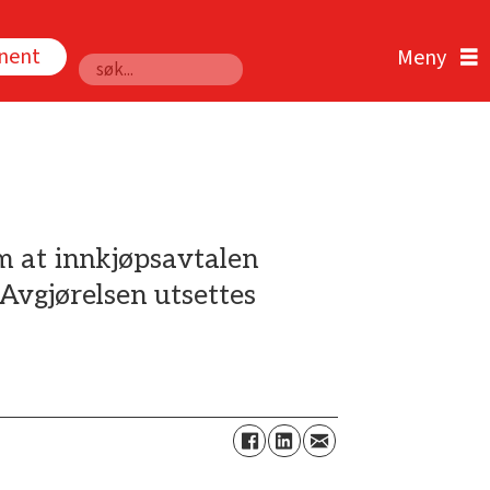
nnent
Søk
m at innkjøpsavtalen
Avgjørelsen utsettes