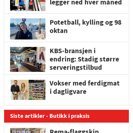
legger ned hver måned
Potetball, kylling og 98
oktan
KBS-bransjen i
endring: Stadig større
serveringstilbud
Vokser med ferdigmat
i dagligvare
Siste artikler - Butikk i praksis
Rema-flaggskip