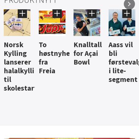
PRODUKTNYTT
Knalltall
Aass vil
Brus og
Hard
ter
for Açai
bli
jus fra
iste fra
Bowl
førstevalg
Berentsen
Hansa
i lite-
segment