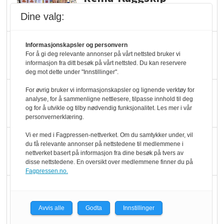
dundrer videre
Dine valg:
Slik opprettholdes
Informasjonskapsler og personvern
For å gi deg relevante annonser på vårt nettsted bruker vi
ølsalget
informasjon fra ditt besøk på vårt nettsted. Du kan reservere
deg mot dette under "Innstillinger".
Færre varer, men fulle
For øvrig bruker vi informasjonskapsler og lignende verktøy for
analyse, for å sammenligne nettlesere, tilpasse innhold til deg
hyller
og for å utvikle og tilby nødvendig funksjonalitet. Les mer i vår
personvernerklæring.
Vi er med i Fagpressen-nettverket. Om du samtykker under, vil
KI lager mat i butikken
du få relevante annonser på nettstedene til medlemmene i
nettverket basert på informasjon fra dine besøk på tvers av
disse nettstedene. En oversikt over medlemmene finner du på
Fagpressen.no.
Q passerte 1 milliard i
Rema i 2025
Avvis alle
Godta
Innstillinger