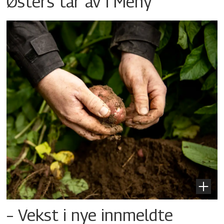
Østers tar av i Meny
– Vekst i nye innmeldte