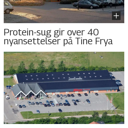
Protein-sug gir over 40
nyansettelser på Tine Frya