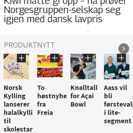
Kiwi måtte gi opp – nå prøver
Norgesgruppen-selskap seg
igjen med dansk lavpris
PRODUKTNYTT
Knalltall
Aass vil
Brus og
Hard
ter
for Açai
bli
jus fra
iste fra
Bowl
førstevalg
Berentsen
Hansa
i lite-
segment