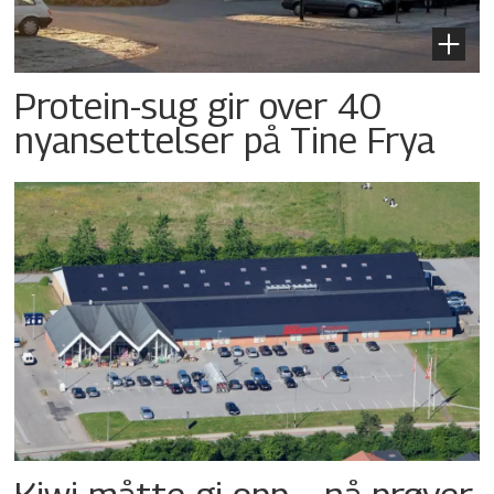
Protein-sug gir over 40
nyansettelser på Tine Frya