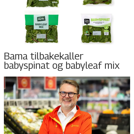
Bama tilbakekaller
babyspinat og babyleaf mix