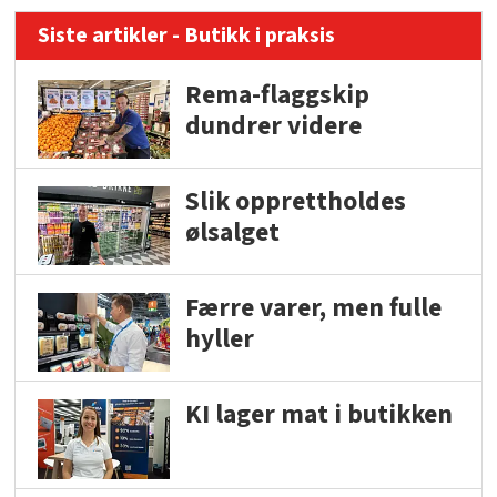
Siste artikler - Butikk i praksis
Rema-flaggskip
dundrer videre
Slik opprettholdes
ølsalget
Færre varer, men fulle
hyller
KI lager mat i butikken