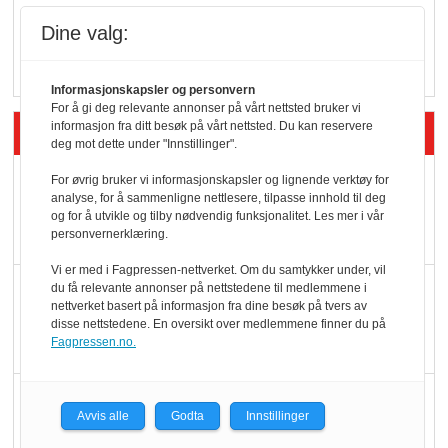
Q passerte 1 milliard i
Dine valg:
Rema i 2025
Informasjonskapsler og personvern
For å gi deg relevante annonser på vårt nettsted bruker vi
Siste artikler - Økologisk
informasjon fra ditt besøk på vårt nettsted. Du kan reservere
deg mot dette under "Innstillinger".
Kolonihagens norske
For øvrig bruker vi informasjonskapsler og lignende verktøy for
analyse, for å sammenligne nettlesere, tilpasse innhold til deg
yoghurt: Trues av
og for å utvikle og tilby nødvendig funksjonalitet. Les mer i vår
melkemangel
personvernerklæring.
Vi er med i Fagpressen-nettverket. Om du samtykker under, vil
Marit Kolby vant
du få relevante annonser på nettstedene til medlemmene i
nettverket basert på informasjon fra dine besøk på tvers av
Økologisk Norge sin
disse nettstedene. En oversikt over medlemmene finner du på
hederspris
Fagpressen.no.
Blir enklere å velge
Avvis alle
Godta
Innstillinger
økologisk i butikkhylla