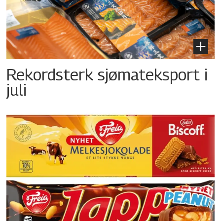
Rekordsterk sjømateksport i
juli