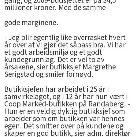
gang, og 2009-budsjettet er på 34,5
millioner kroner. Med de samme
gode marginene.
- Jeg blir egentlig like overrasket hvert
år over at vi gjør det såpass bra. Vi har
et godt arbeidsmiljø og et godt
kundegrunnlag. Det er vel to av
årsakene, sier butikksjef Margrethe
Serigstad og smiler fornøyd.
Butikksjefen har arbeidet i 25 år i
samvirkelaget, og i 12 år har hun vært i
Coop Marked-butikken på Randaberg. -
Hun er en veldig dyktig butikksjef som
arbeider som om butikken var hennes
egen. Det smitter over på kundene og
skaper en god butikk, sier adm. direktør