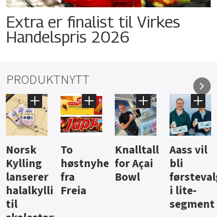
Extra er finalist til Virkes
Handelspris 2026
PRODUKTNYTT
Knalltall
Aass vil
Brus og
Hard
ter
for Açai
bli
jus fra
iste fra
Bowl
førstevalg
Berentsen
Hansa
i lite-
segment