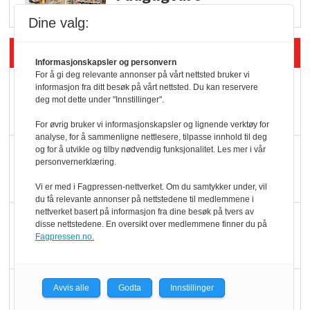
Dine valg:
Siste artikler - Butikk i praksis
Informasjonskapsler og personvern
For å gi deg relevante annonser på vårt nettsted bruker vi
Rema-flaggskip
informasjon fra ditt besøk på vårt nettsted. Du kan reservere
deg mot dette under "Innstillinger".
dundrer videre
For øvrig bruker vi informasjonskapsler og lignende verktøy for
analyse, for å sammenligne nettlesere, tilpasse innhold til deg
og for å utvikle og tilby nødvendig funksjonalitet. Les mer i vår
Slik opprettholdes
personvernerklæring.
ølsalget
Vi er med i Fagpressen-nettverket. Om du samtykker under, vil
du få relevante annonser på nettstedene til medlemmene i
nettverket basert på informasjon fra dine besøk på tvers av
Færre varer, men fulle
disse nettstedene. En oversikt over medlemmene finner du på
hyller
Fagpressen.no.
KI lager mat i butikken
Avvis alle
Godta
Innstillinger