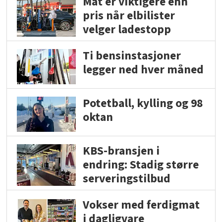
Mat er viktigere enn
pris når elbilister
velger ladestopp
Ti bensinstasjoner
legger ned hver måned
Potetball, kylling og 98
oktan
KBS-bransjen i
endring: Stadig større
serveringstilbud
Vokser med ferdigmat
i dagligvare