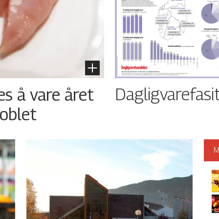
Dagligvarefasi
es å vare året
oblet
M