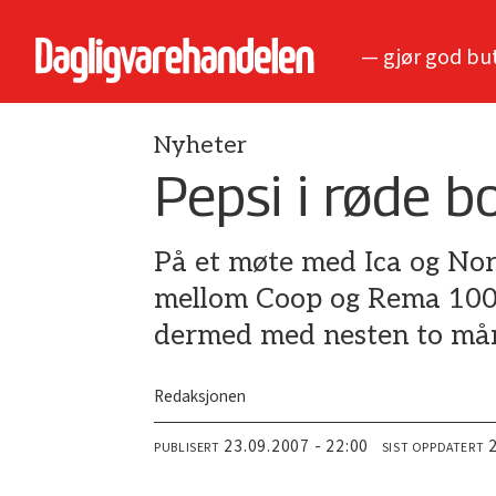
— gjør god bu
Nyheter
Pepsi i røde b
På et møte med Ica og Nor
mellom Coop og Rema 1000 
dermed med nesten to må
Redaksjonen
23.09.2007 - 22:00
PUBLISERT
SIST OPPDATERT