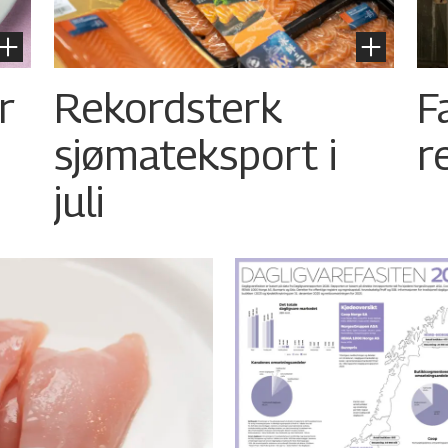
r
Rekordsterk
F
sjømateksport i
r
juli