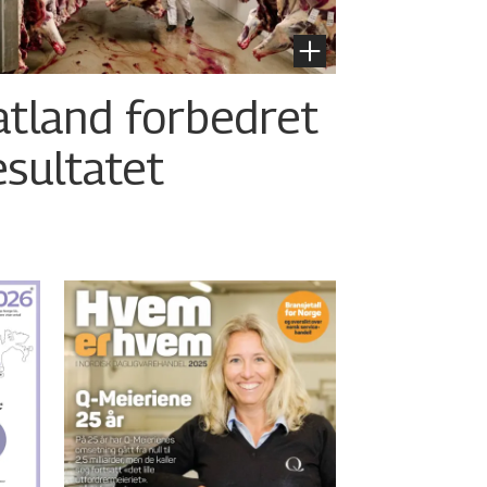
atland forbedret
esultatet