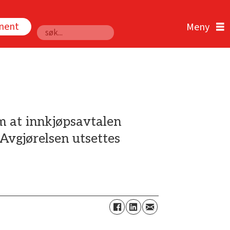
nnent
Søk
m at innkjøpsavtalen
Avgjørelsen utsettes