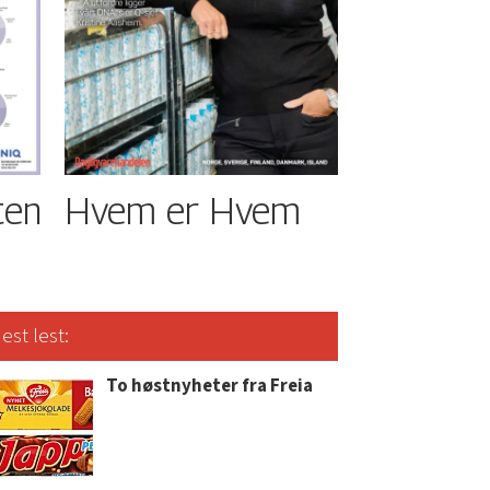
ten
Hvem er Hvem
est lest:
To høstnyheter fra Freia