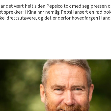
k har det vært helt siden Pepsico tok med seg pressen 
let sprekker: I Kina har nemlig Pepsi lansert en rød b
ske idrettsutøvere, og det er derfor hovedfargen i lande