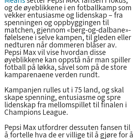
Means
setter Pepsi MAX fansen i fokus,
og de øyeblikkene i en fotballkamp som
vekker entusiasme og lidenskap – fra
spenningen og oppbyggingen til
matchen, gjennom «berg-og-dalbane»-
følelsene i selve kampen, til gleden eller
nedturen når dommeren blåser av.
Pepsi Max vil vise hvordan disse
øyeblikkene kan oppstå når man spiller
fotball på løkka, såvel som på de store
kamparenaene verden rundt.
Kampanjen rulles ut i 75 land, og skal
skape spenning, entusiasme og spre
lidenskap fra mellomspillet til finalen i
Champions League.
Pepsi Max utfordrer dessuten fansen til
å fortelle hva de er villige til å gjøre for å