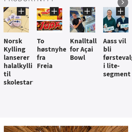
Knalltall
Aass vil
Brus og
Hard
ter
for Açai
bli
jus fra
iste fra
Bowl
førstevalg
Berentsen
Hansa
i lite-
segment