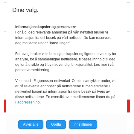
Dine valg:
Potetball, kylling og 98
oktan
Informasjonskapsler og personvern
For å gi deg relevante annonser på vårt nettsted bruker vi
KBS-bransjen i
informasjon fra ditt besøk på vårt nettsted. Du kan reservere
deg mot dette under "Innstillinger".
endring: Stadig større
For øvrig bruker vi informasjonskapsler og lignende verktøy for
serveringstilbud
analyse, for å sammenligne nettlesere, tilpasse innhold til deg
og for å utvikle og tilby nødvendig funksjonalitet. Les mer i vår
personvernerklæring.
Vokser med ferdigmat
i dagligvare
Vi er med i Fagpressen-nettverket. Om du samtykker under, vil
du få relevante annonser på nettstedene til medlemmene i
nettverket basert på informasjon fra dine besøk på tvers av
disse nettstedene. En oversikt over medlemmene finner du på
Fagpressen.no.
Siste artikler - Butikk i praksis
Rema-flaggskip
Avvis alle
Godta
Innstillinger
dundrer videre