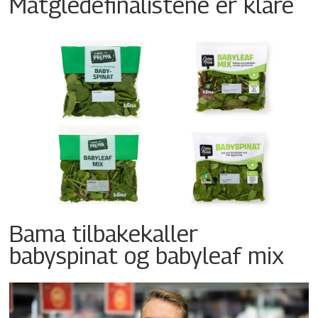
Matgledefinalistene er klare
Bama tilbakekaller
babyspinat og babyleaf mix