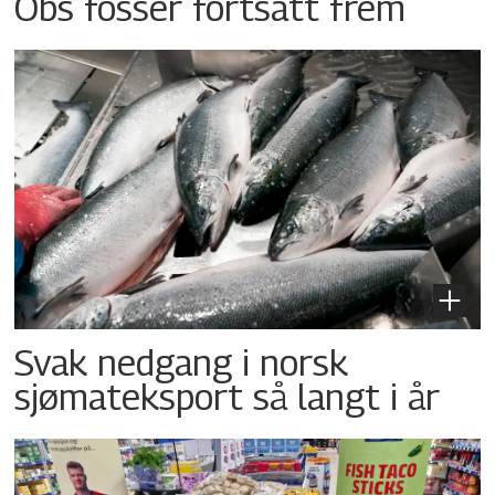
Obs fosser fortsatt frem
Svak nedgang i norsk
sjømateksport så langt i år