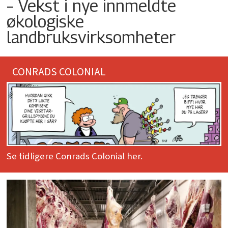
– Vekst i nye innmeldte
økologiske
landbruksvirksomheter
CONRADS COLONIAL
Se tidligere Conrads Colonial her.