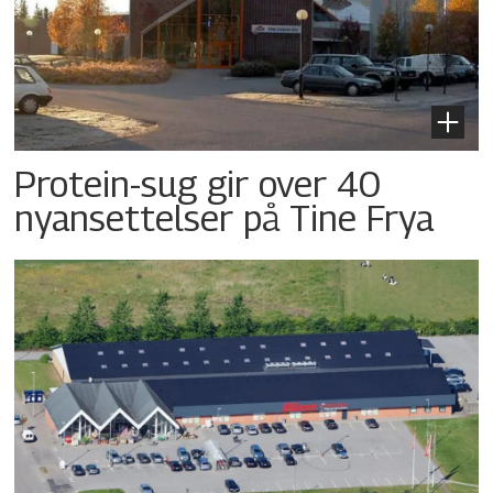
Protein-sug gir over 40
nyansettelser på Tine Frya