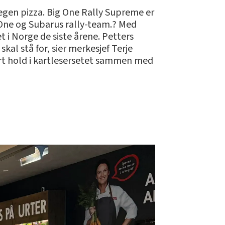
egen pizza. Big One Rally Supreme er
One og Subarus rally-team.? Med
 i Norge de siste årene. Petters
kal stå for, sier merkesjef Terje
ært hold i kartlesersetet sammen med