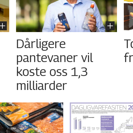
Dårligere
T
pantevaner vil
f
koste oss 1,3
milliarder