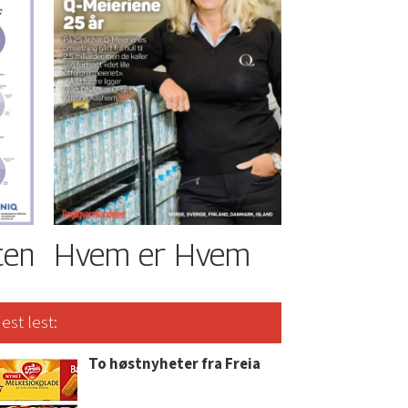
ten
Hvem er Hvem
est lest:
To høstnyheter fra Freia