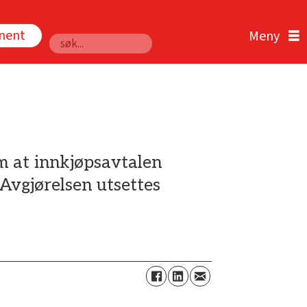
nnent
Søk
m at innkjøpsavtalen
Avgjørelsen utsettes