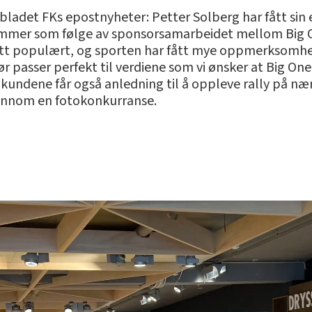
bladet FKs epostnyheter: Petter Solberg har fått sin 
 kommer som følge av sponsorsamarbeidet mellom Big 
litt populært, og sporten har fått mye oppmerksomhet
passer perfekt til verdiene som vi ønsker at Big One s
kundene får også anledning til å oppleve rally på n
jennom en fotokonkurranse.