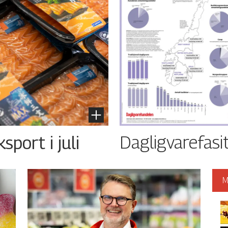
Dagligvarefasi
port i juli
M