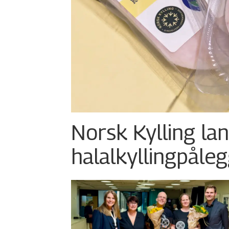
Norsk Kylling la
halalkylling­påleg