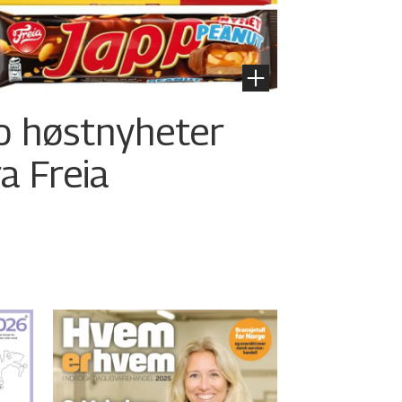
o høstnyheter
ra Freia