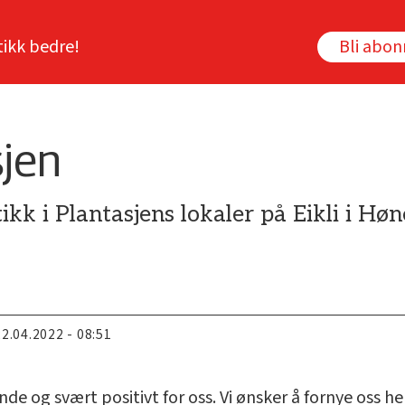
tikk bedre!
Bli abo
sjen
ikk i Plantasjens lokaler på Eikli i Høn
22.04.2022 - 08:51
de og svært positivt for oss. Vi ønsker å fornye oss h