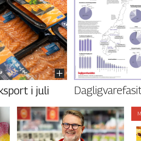
Dagligvarefasi
port i juli
M