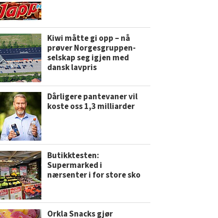
Kiwi måtte gi opp – nå
prøver Norgesgruppen-
selskap seg igjen med
dansk lavpris
Dårligere pantevaner vil
koste oss 1,3 milliarder
Butikktesten:
Supermarked i
nærsenter i for store sko
Orkla Snacks gjør