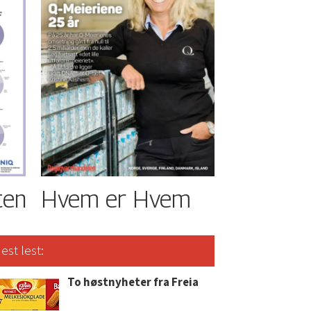
ten
Hvem er Hvem
est lest:
To høstnyheter fra Freia