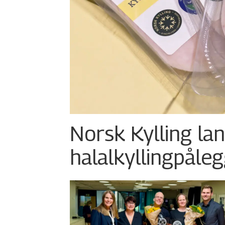
Norsk Kylling la
halalkylling­påleg