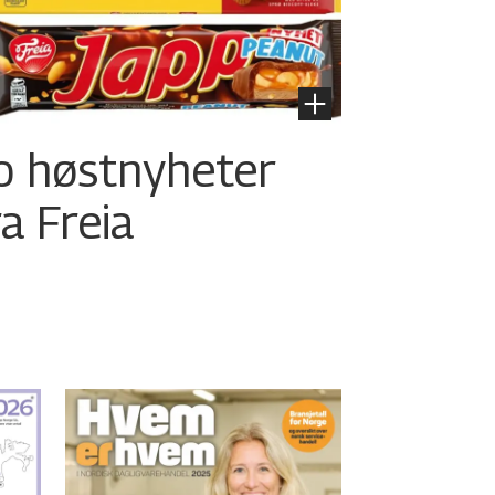
o høstnyheter
ra Freia