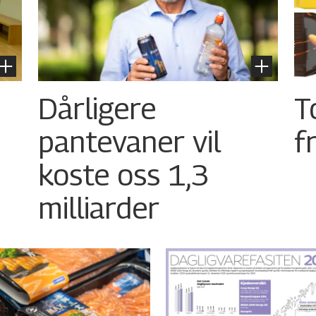
Dårligere
T
pantevaner vil
f
koste oss 1,3
milliarder