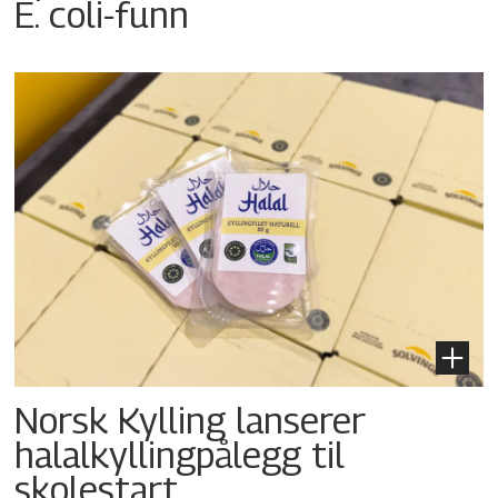
E. coli-funn
Norsk Kylling lanserer
halalkyllingpålegg til
skolestart