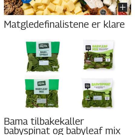
Matgledefinalistene er klare
Bama tilbakekaller
babyspinat og babyleaf mix