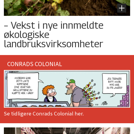
– Vekst i nye innmeldte
økologiske
landbruksvirksomheter
CONRADS COLONIAL
Se tidligere Conrads Colonial her.