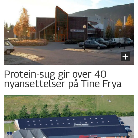
Protein-sug gir over 40
nyansettelser på Tine Frya