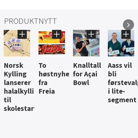
PRODUKTNYTT
Knalltall
Aass vil
Brus og
Hard
ter
for Açai
bli
jus fra
iste fra
Bowl
førstevalg
Berentsen
Hansa
i lite-
segment