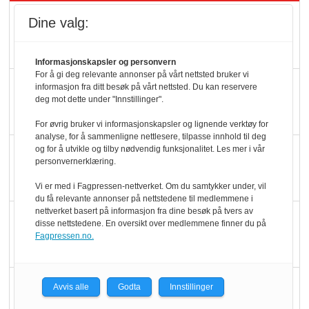
Rema-flaggskip
Dine valg:
dundrer videre
Informasjonskapsler og personvern
For å gi deg relevante annonser på vårt nettsted bruker vi
Slik opprettholdes
informasjon fra ditt besøk på vårt nettsted. Du kan reservere
deg mot dette under "Innstillinger".
ølsalget
For øvrig bruker vi informasjonskapsler og lignende verktøy for
analyse, for å sammenligne nettlesere, tilpasse innhold til deg
Færre varer, men fulle
og for å utvikle og tilby nødvendig funksjonalitet. Les mer i vår
personvernerklæring.
hyller
Vi er med i Fagpressen-nettverket. Om du samtykker under, vil
du få relevante annonser på nettstedene til medlemmene i
nettverket basert på informasjon fra dine besøk på tvers av
KI lager mat i butikken
disse nettstedene. En oversikt over medlemmene finner du på
Fagpressen.no.
Q passerte 1 milliard i
Avvis alle
Godta
Innstillinger
Rema i 2025