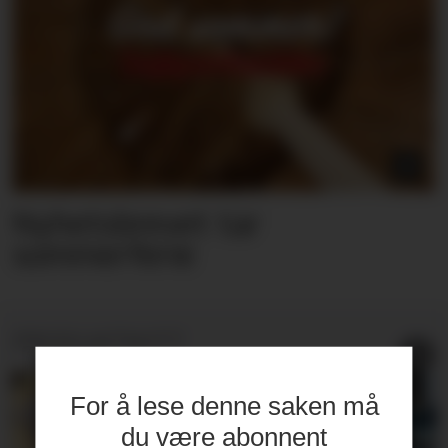
Nyhetsbrevet tar
sommerferie
PRODUKTNYTT
For å lese denne saken må
du være abonnent