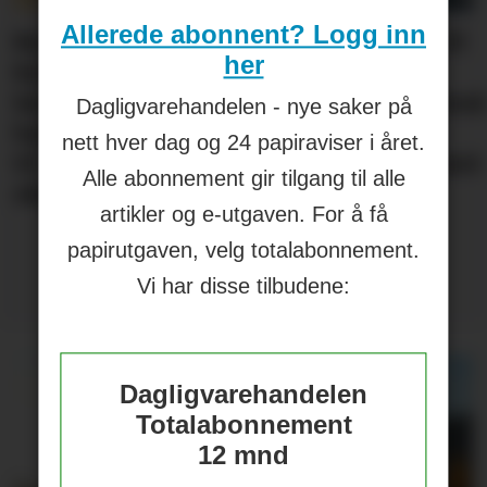
Allerede abonnent? Logg inn
Knalltall
Aass vil
Brus og
Hard
her
ter
for Açai
bli
jus fra
iste fra
Bowl
førstevalg
Berentsen
Hansa
Dagligvarehandelen - nye saker på
i lite-
nett hver dag og 24 papiraviser i året.
segment
Alle abonnement gir tilgang til alle
artikler og e-utgaven. For å få
papirutgaven, velg totalabonnement.
Vi har disse tilbudene:
Dagligvarehandelen
Totalabonnement
12 mnd