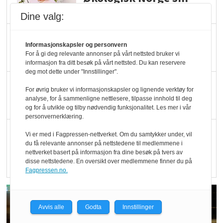
hederspris
Dine valg:
Blir enklere å velge
Informasjonskapsler og personvern
økologisk i butikkhylla
For å gi deg relevante annonser på vårt nettsted bruker vi
informasjon fra ditt besøk på vårt nettsted. Du kan reservere
deg mot dette under "Innstillinger".
Kolonihagen sliter
For øvrig bruker vi informasjonskapsler og lignende verktøy for
med å få tak i nok melk
analyse, for å sammenligne nettlesere, tilpasse innhold til deg
og for å utvikle og tilby nødvendig funksjonalitet. Les mer i vår
personvernerklæring.
Rapport: Økokundene
Vi er med i Fagpressen-nettverket. Om du samtykker under, vil
du få relevante annonser på nettstedene til medlemmene i
er klare! Er markedet
nettverket basert på informasjon fra dine besøk på tvers av
det?
disse nettstedene. En oversikt over medlemmene finner du på
Fagpressen.no.
Avvis alle
Godta
Innstillinger