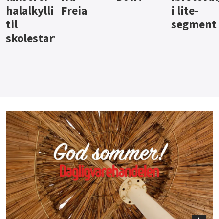
i lite-
segment