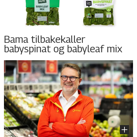
Bama tilbakekaller
babyspinat og babyleaf mix