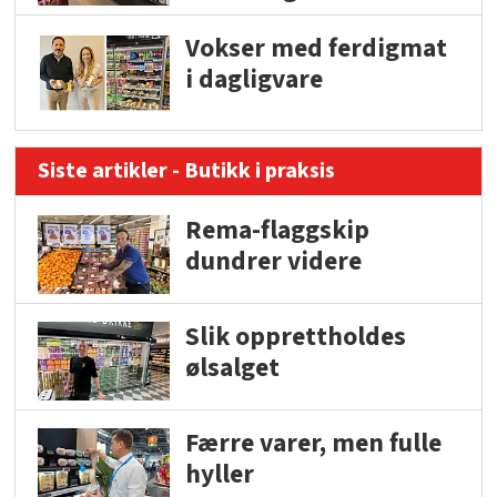
Vokser med ferdigmat
i dagligvare
Siste artikler - Butikk i praksis
Rema-flaggskip
dundrer videre
Slik opprettholdes
ølsalget
Færre varer, men fulle
hyller