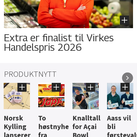
Extra er finalist til Virkes
Handelspris 2026
PRODUKTNYTT
Knalltall
Aass vil
Brus og
Hard
ter
for Açai
bli
jus fra
iste fra
Bowl
førstevalg
Berentsen
Hansa