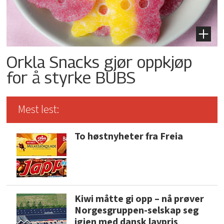
Orkla Snacks gjør oppkjøp
for å styrke BUBS
Mest lest:
To høstnyheter fra Freia
Kiwi måtte gi opp – nå prøver
Norgesgruppen-selskap seg
igjen med dansk lavpris