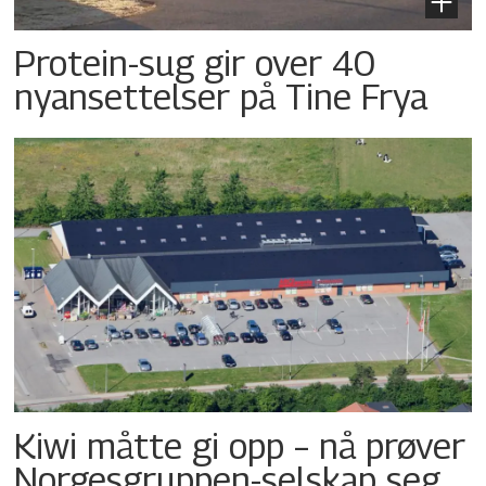
Protein-sug gir over 40
nyansettelser på Tine Frya
Kiwi måtte gi opp – nå prøver
Norgesgruppen-selskap seg