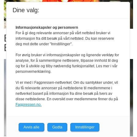
Dine valg:
Informasjonskapsler og personvern
For å gi deg relevante annonser på vårt nettsted bruker vi
Billigbonanza da Norge slo
informasjon fra ditt besøk på vårt nettsted. Du kan reservere
Elfenbenkysten
deg mot dette under "Innstillinger".
For øvrig bruker vi informasjonskapsler og lignende verktøy for
analyse, for å sammenligne nettlesere, tilpasse innhold til deg
og for å utvikle og tilby nødvendig funksjonalitet. Les mer i vår
personvernerklæring.
Vi er med i Fagpressen-nettverket. Om du samtykker under, vil
du få relevante annonser på nettstedene til medlemmene i
nettverket basert på informasjon fra dine besøk på tvers av
disse nettstedene. En oversikt over medlemmene finner du på
Fagpressen.no.
Avvis alle
Godta
Innstillinger