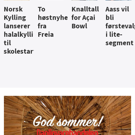
To
Knalltall
Aass vil
Brus og
høstnyheter
for Açai
bli
jus fra
fra
Bowl
førstevalg
Berentsen
ngpålegg
Freia
i lite-
segment