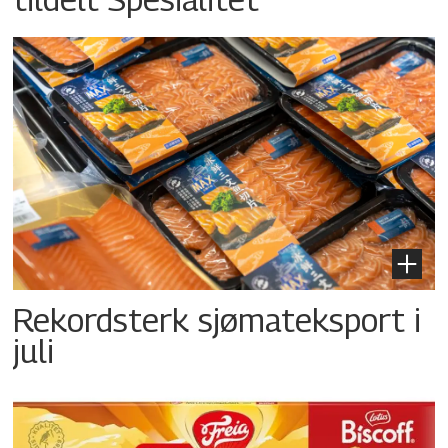
Rekordsterk sjømateksport i
juli