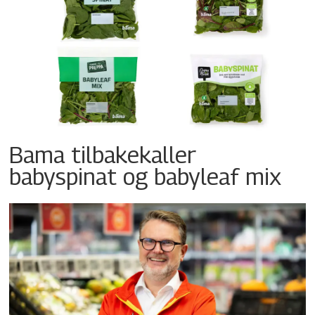
Bama tilbakekaller
babyspinat og babyleaf mix