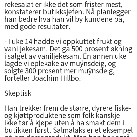
rekesalat er ikke det som frister mest,
konstaterer butikksjefen. Nå planlegger
han bedre hva han vil by kundene på,
med gode resultater.
- I uke 14 hadde vi oppkuttet frukt og
vaniljekesam. Det ga 500 prosent økning
i salget av vaniljekesam. En annen uke
lagde vi eplekake av muÿnsdeig, og
solgte 300 prosent mer muÿnsdeig,
forteller Joachim Hillbo.
Skeptisk
Han trekker frem de større, dyrere fiske-
og kjøttproduktene som folk kanskje
ikke tør å kjøpe uten å ha smakt dem i
butikken først. Salmalaks er et eksempel