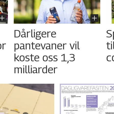
Dårligere
S
or
pantevaner vil
t
koste oss 1,3
c
milliarder