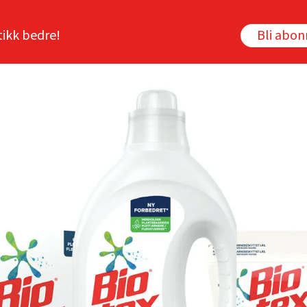
tikk bedre!
Bli abo