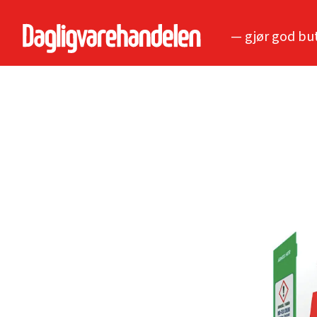
— gjør god bu