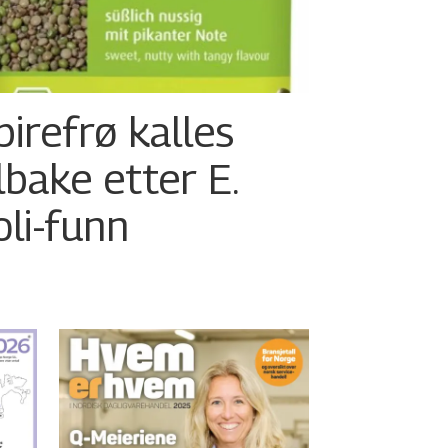
pirefrø kalles
ilbake etter E.
oli-funn