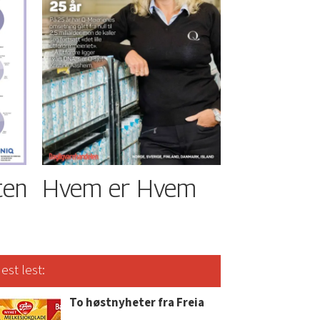
ten
Hvem er Hvem
est lest:
To høstnyheter fra Freia