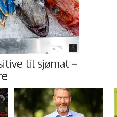
tive til sjømat –
re