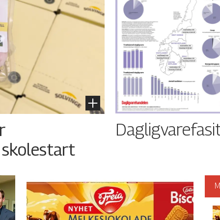
Dagligvarefasi
r
 skolestart
M