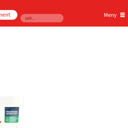
nnent
Søk