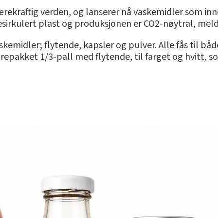
rekraftig verden, og lanserer nå vaskemidler som inn
resirkulert plast og produksjonen er CO2-nøytral, meld
emidler; flytende, kapsler og pulver. Alle fås til både
repakket 1/3-pall med flytende, til farget og hvitt, s